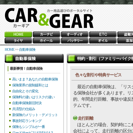
HOME
>>
自動車保険
特約・割引（ファミリーバイク
最新事情！自動車保険
色々な割引や特典サービス
高いまま？あなたの自動車保険
保険業界の規制緩和とは
最近の自動車保険は、「リスク
自由化とその変化
る保険会社が多くあります。リ
保険料の違いはリスクの違い
的、年間走行距離、事故や違反
自動車保険新旧対決
テムです。
共済型の仕組み
新保険のメリット・デメリット
走行距離
事故対応ランキング
ほとんどの場合、契約時にこれ
保険もシンプルが一番
会社によって、走行距離の区分はさ
ロードサービスはJAFだけ？