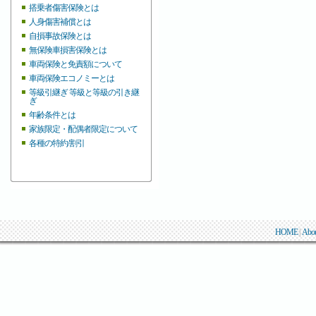
搭乗者傷害保険とは
人身傷害補償とは
自損事故保険とは
無保険車損害保険とは
車両保険と免責額について
車両保険エコノミーとは
等級引継ぎ 等級と等級の引き継
ぎ
年齢条件とは
家族限定・配偶者限定について
各種の特約/割引
HOME
|
Abo