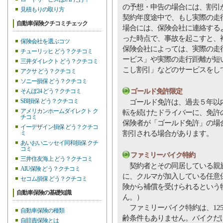
の予想・申告の場合には、割引
見積もりの取り方
契約年度途中で、もし実際の走
自動車保険クチコミチェック
場合には、保険会社に連絡する
った時点で、事故を起こすと、
保険会社を選ぶコツ
保険会社によっては、実際の走
チューリッヒ どう？クチコミ
ービス」や実際の走行距離が短
三井ダイレクト どう？クチコミ
こし割引」などのサービスをし
アクサ どう？クチコミ
ソニー損保 どう？クチコミ
ゴールド免許限定
そんぽ24 どう？クチコミ
SBI損保 どう？クチコミ
ゴールド免許は、過去５年以内
アメリカンホームダイレクト ク
転を続けたドライバーに、免許
チコミ
保険者が「ゴールド免許」の場
イーデザイン損保 どう？クチコ
割引される場合があります。
ミ
あいおいニッセイ同和損保 クチ
コミ
ファミリーバイク特約
三井住友海上 どう？クチコミ
契約者とその同居している親族が
AIU保険 どう？クチコミ
に、クルマが加入している任意
セコム損保 どう？クチコミ
険から補償を受けられるという
自動車保険の基礎知識
ん。）
ファミリーバイク特約は、125
自動車保険の種類
齢条件もありません。バイクだ
自賠責保険とは