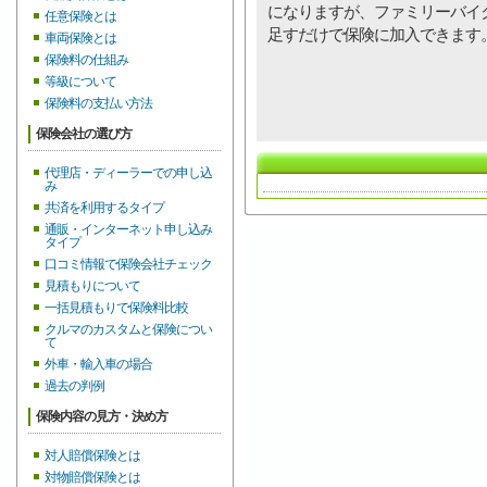
になりますが、ファミリーバイ
任意保険とは
足すだけで保険に加入できます
車両保険とは
保険料の仕組み
等級について
保険料の支払い方法
保険会社の選び方
代理店・ディーラーでの申し込
み
共済を利用するタイプ
通販・インターネット申し込み
タイプ
口コミ情報で保険会社チェック
見積もりについて
一括見積もりで保険料比較
クルマのカスタムと保険につい
て
外車・輸入車の場合
過去の判例
保険内容の見方・決め方
対人賠償保険とは
対物賠償保険とは