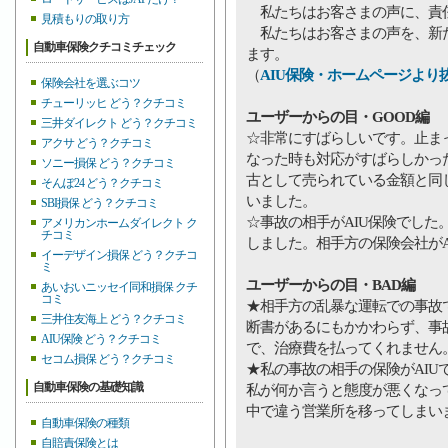
私たちはお客さまの声に、責
見積もりの取り方
私たちはお客さまの声を、新た
自動車保険クチコミチェック
ます。
（
AIU保険・ホームページより
保険会社を選ぶコツ
チューリッヒ どう？クチコミ
ユーザーからの目・GOOD編
三井ダイレクト どう？クチコミ
☆非常にすばらしいです。止ま
アクサ どう？クチコミ
なった時も対応がすばらしかっ
ソニー損保 どう？クチコミ
古として売られている金額と同
そんぽ24 どう？クチコミ
いました。
SBI損保 どう？クチコミ
☆事故の相手がAIU保険でし
アメリカンホームダイレクト ク
チコミ
しました。相手方の保険会社がA
イーデザイン損保 どう？クチコ
ミ
ユーザーからの目・BAD編
あいおいニッセイ同和損保 クチ
コミ
★相手方の乱暴な運転での事故
三井住友海上 どう？クチコミ
断書があるにもかかわらず、事
AIU保険 どう？クチコミ
で、治療費を払ってくれません
セコム損保 どう？クチコミ
★私の事故の相手の保険がAI
自動車保険の基礎知識
私が何か言うと態度が悪くなっ
中で違う営業所を移ってしまい
自動車保険の種類
自賠責保険とは