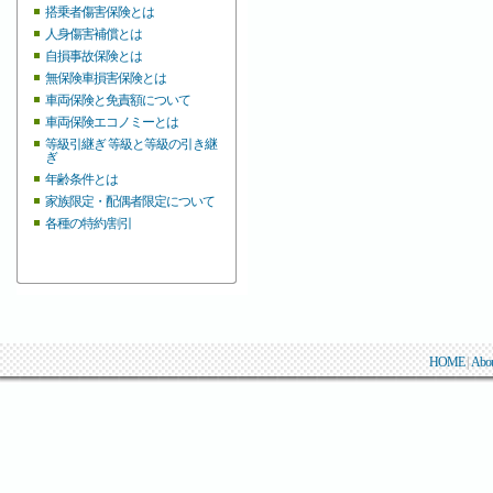
搭乗者傷害保険とは
人身傷害補償とは
自損事故保険とは
無保険車損害保険とは
車両保険と免責額について
車両保険エコノミーとは
等級引継ぎ 等級と等級の引き継
ぎ
年齢条件とは
家族限定・配偶者限定について
各種の特約/割引
HOME
|
Abo