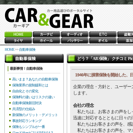
HOME
>>
自動車保険
どう？「AIU保険」 クチコミ Pic
最新事情！自動車保険
1946年に損害保険を開始した
高いまま？あなたの自動車保険
保険業界の規制緩和とは
企業の理念・方針と、ユーザー
自由化とその変化
します。
保険料の違いはリスクの違い
自動車保険新旧対決
会社の理念
共済型の仕組み
私たちは、お客さまの声をしっ
新保険のメリット・デメリット
迅速に対応するとともに日々の
事故対応ランキング
私たちはお客さまの声を、感
保険もシンプルが一番
私たちはお客さまの声を、マネ
ロードサービスはJAFだけ？