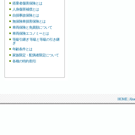
搭乗者傷害保険とは
人身傷害補償とは
自損事故保険とは
無保険車損害保険とは
車両保険と免責額について
車両保険エコノミーとは
等級引継ぎ 等級と等級の引き継
ぎ
年齢条件とは
家族限定・配偶者限定について
各種の特約/割引
HOME
|
Abo