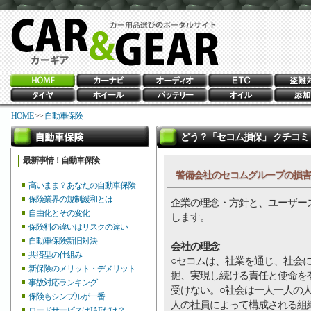
HOME
>>
自動車保険
どう？「セコム損保」 クチコミ Pi
最新事情！自動車保険
警備会社のセコムグループの損害
高いまま？あなたの自動車保険
保険業界の規制緩和とは
企業の理念・方針と、ユーザー
自由化とその変化
します。
保険料の違いはリスクの違い
自動車保険新旧対決
会社の理念
共済型の仕組み
○セコムは、社業を通じ、社会
新保険のメリット・デメリット
掘、実現し続ける責任と使命を
事故対応ランキング
受けない。○社会は一人一人の
保険もシンプルが一番
人の社員によって構成される組
ロードサービスはJAFだけ？