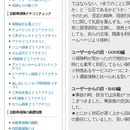
てはならない。○全てのことに
見積もりの取り方
か」と「公正であるかどうか」
自動車保険クチコミチェック
そのため、否定の精神、現状打
てに関して礼節を重んずる。○
保険会社を選ぶコツ
常に原理原則に立脚し、凛然と
チューリッヒ どう？クチコミ
しても、自らの立場、職責を利
三井ダイレクト どう？クチコミ
ームページより抜粋）
アクサ どう？クチコミ
ソニー損保 どう？クチコミ
ユーザーからの目・GOOD編
そんぽ24 どう？クチコミ
☆保険料が安かったので他社か
SBI損保 どう？クチコミ
時にも素早く対応してもらい保
アメリカンホームダイレクト ク
チコミ
☆特徴あるサービスの一つに２
イーデザイン損保 どう？クチコ
ット通販保険と比べられる安い
ミ
あいおいニッセイ同和損保 クチ
コミ
ユーザーからの目・BAD編
三井住友海上 どう？クチコミ
★事故の時、担当では決着がつ
AIU保険 どう？クチコミ
こぎつきました。事故後の交渉
セコム損保 どう？クチコミ
した。
自動車保険の基礎知識
★とにかく対応が遅く上から目
の責任にしていました。安い保
自動車保険の種類
自賠責保険とは