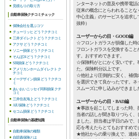
ンターネットの普及や携帯電話
見積もりの取り方
従来の概念にとらわれることな
自動車保険クチコミチェック
中心主義」のサービスを追求し
抜粋）
保険会社を選ぶコツ
チューリッヒ どう？クチコミ
ユーザーからの目・GOOD編
三井ダイレクト どう？クチコミ
☆フロントガラスが損傷した時
アクサ どう？クチコミ
フロントガラスを交換すること
ソニー損保 どう？クチコミ
す。おすすめできます。
そんぽ24 どう？クチコミ
☆保険料がとにかく安いです。
SBI損保 どう？クチコミ
た。保険料分以上です。
アメリカンホームダイレクト ク
チコミ
☆他社より圧倒的に安く、補償
イーデザイン損保 どう？クチコ
を選択できて良かったです。ネ
ミ
スムーズに申し込みができまし
あいおいニッセイ同和損保 クチ
コミ
三井住友海上 どう？クチコミ
ユーザーからの目・BAD編
AIU保険 どう？クチコミ
★事故を起こしてしまった時、
セコム損保 どう？クチコミ
当者の話しが聞き取りづらく、
自動車保険の基礎知識
ました。担当者は平日のみで、
応を考えたらとてもおすすめで
自動車保険の種類
★他社からの乗り換えで、連絡
自賠責保険とは