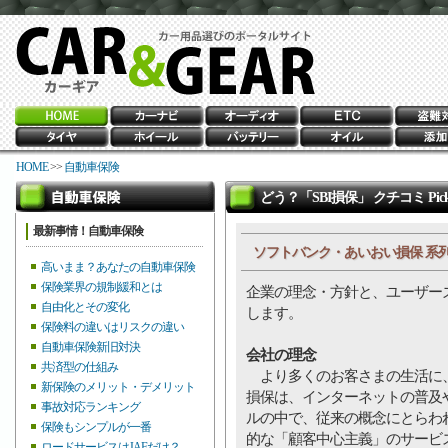
HOME
>>
自動車保険
どう？「SBI損保」 クチコミ Pic
最新事情！自動車保険
ソフトバンク・あいおい損保 系
高いまま？あなたの自動車保険
保険業界の規制緩和とは
企業の理念・方針と、ユーザー
自由化とその変化
します。
保険料の違いはリスクの違い
自動車保険新旧対決
会社の理念
共済型の仕組み
より多くのお客さまの生活に、
新保険のメリット・デメリット
損保は、インターネットの普及
事故対応ランキング
ルの中で、従来の概念にとらわ
保険もシンプルが一番
的な「顧客中心主義」のサービス
ロードサービスはJAFだけ？