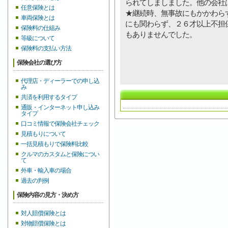
られてしましました。他の会社
任意保険とは
★継続時、無事故にもかかわら
車両保険とは
にも関わらず、２６才以上不担
保険料の仕組み
もありませんでした。
等級について
保険料の支払い方法
保険会社の選び方
代理店・ディーラーでの申し込
み
共済を利用するタイプ
通販・インターネット申し込み
タイプ
口コミ情報で保険会社チェック
見積もりについて
一括見積もりで保険料比較
クルマのカスタムと保険につい
て
外車・輸入車の場合
過去の判例
保険内容の見方・決め方
対人賠償保険とは
対物賠償保険とは