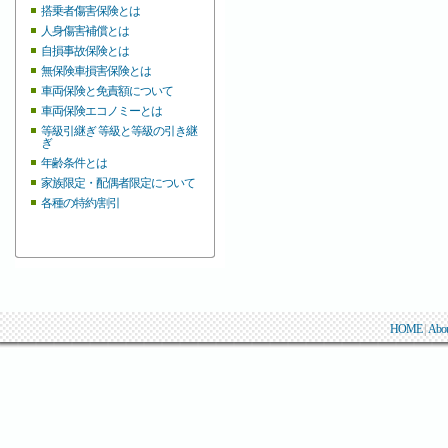
搭乗者傷害保険とは
人身傷害補償とは
自損事故保険とは
無保険車損害保険とは
車両保険と免責額について
車両保険エコノミーとは
等級引継ぎ 等級と等級の引き継
ぎ
年齢条件とは
家族限定・配偶者限定について
各種の特約/割引
HOME
|
Abo