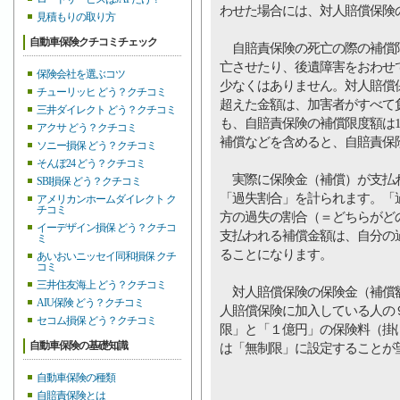
わせた場合には、対人賠償保険
見積もりの取り方
自動車保険クチコミチェック
自賠責保険の死亡の際の補償限度
亡させたり、後遺障害をおわせ
保険会社を選ぶコツ
少なくはありません。対人賠償
チューリッヒ どう？クチコミ
超えた金額は、加害者がすべて
三井ダイレクト どう？クチコミ
も、自賠責保険の補償限度額は1
アクサ どう？クチコミ
補償などを含めると、自賠責保
ソニー損保 どう？クチコミ
そんぽ24 どう？クチコミ
実際に保険金（補償）が支払わ
SBI損保 どう？クチコミ
「過失割合」を計られます。「
アメリカンホームダイレクト ク
チコミ
方の過失の割合（＝どちらがど
イーデザイン損保 どう？クチコ
支払われる補償金額は、自分の
ミ
ることになります。
あいおいニッセイ同和損保 クチ
コミ
三井住友海上 どう？クチコミ
対人賠償保険の保険金（補償額
AIU保険 どう？クチコミ
人賠償保険に加入している人の
セコム損保 どう？クチコミ
限」と「１億円」の保険料（掛
自動車保険の基礎知識
は「無制限」に設定することが
自動車保険の種類
自賠責保険とは