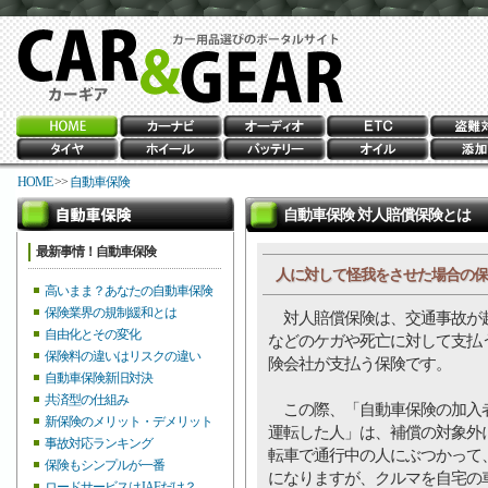
HOME
>>
自動車保険
自動車保険 対人賠償保険とは
最新事情！自動車保険
人に対して怪我をさせた場合の保
高いまま？あなたの自動車保険
保険業界の規制緩和とは
対人賠償保険は、交通事故が起
自由化とその変化
などのケガや死亡に対して支払
保険料の違いはリスクの違い
険会社が支払う保険です。
自動車保険新旧対決
共済型の仕組み
この際、「自動車保険の加入者
新保険のメリット・デメリット
運転した人」は、補償の対象外
事故対応ランキング
転車で通行中の人にぶつかって
保険もシンプルが一番
になりますが、クルマを自宅の
ロードサービスはJAFだけ？