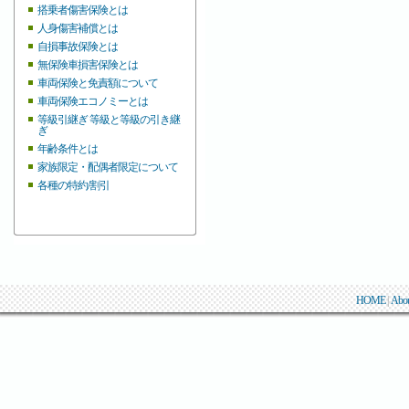
搭乗者傷害保険とは
人身傷害補償とは
自損事故保険とは
無保険車損害保険とは
車両保険と免責額について
車両保険エコノミーとは
等級引継ぎ 等級と等級の引き継
ぎ
年齢条件とは
家族限定・配偶者限定について
各種の特約/割引
HOME
|
Abo