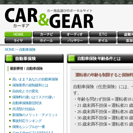
HOME
>>
自動車保険
自動車保険 年齢条件とは
最新事情！自動車保険
運転者の年齢を制限すると保険料
高いまま？あなたの自動車保険
保険業界の規制緩和とは
自動車保険（任意保険）には、
自由化とその変化
す。
保険料の違いはリスクの違い
・年齢を問わず担保＝運転者18
自動車保険新旧対決
・21 歳未満不担保＝運転者21 
共済型の仕組み
・26 歳未満不担保＝運転者26 
新保険のメリット・デメリット
・30 歳未満不担保＝運転者30 
事故対応ランキング
・35 歳未満不担保＝運転者35 
保険もシンプルが一番
ロードサービスはJAFだけ？