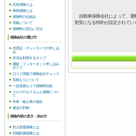
任意保険とは
車両保険とは
自動車保険会社によって、運転
保険料の仕組み
割安になる特約が設定されてい
等級について
保険料の支払い方法
保険会社の選び方
代理店・ディーラーでの申し込
み
共済を利用するタイプ
通販・インターネット申し込み
タイプ
口コミ情報で保険会社チェック
見積もりについて
一括見積もりで保険料比較
クルマのカスタムと保険につい
て
外車・輸入車の場合
過去の判例
保険内容の見方・決め方
対人賠償保険とは
対物賠償保険とは