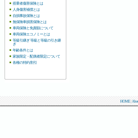
搭乗者傷害保険とは
人身傷害補償とは
自損事故保険とは
無保険車損害保険とは
車両保険と免責額について
車両保険エコノミーとは
等級引継ぎ 等級と等級の引き継
ぎ
年齢条件とは
家族限定・配偶者限定について
各種の特約/割引
HOME
|
Abo