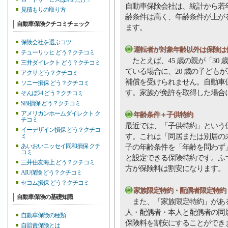
自動車保険会社は、統計から若
見積もりの取り方
齢条件は高く、年齢条件が上が
自動車保険クチコミチェック
ます。
保険会社を選ぶコツ
運転者が対象年齢以外は保険は
チューリッヒ どう？クチコミ
たとえば、45 歳の親が「30 
三井ダイレクト どう？クチコミ
ている場合に、20 歳の子ども
アクサ どう？クチコミ
補償を受けられません。自動車
ソニー損保 どう？クチコミ
す。家族が免許を取得した場合
そんぽ24 どう？クチコミ
SBI損保 どう？クチコミ
アメリカンホームダイレクト ク
年齢条件＋子供特約
チコミ
最近では、「子供特約」という
イーデザイン損保 どう？クチコ
す。これは「同居または別居の
ミ
あいおいニッセイ同和損保 クチ
子の年齢条件を「年齢を問わず」
コミ
と設定できる保険特約です。ふ
三井住友海上 どう？クチコミ
方が保険料は割安になります。
AIU保険 どう？クチコミ
セコム損保 どう？クチコミ
家族限定特約・配偶者限定特約
自動車保険の基礎知識
また、「家族限定特約」がある
人・配偶者・本人と配偶者の同
自動車保険の種類
保険料を割安にすることができ
自賠責保険とは