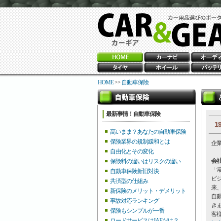
HOME
>>
自動車保険
最新事情！自動車保険
1
高いまま？あなたの自動車保険
保険業界の規制緩和とは
企
自由化とその変化
会
保険料の違いはリスクの違い
「
自動車保険新旧対決
ビ
共済型の仕組み
来
新保険のメリット・デメリット
自
事故対応ランキング
き
保険もシンプルが一番
客
ロードサービスはJAFだけ？