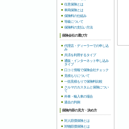
任意保険とは
車両保険とは
保険料の仕組み
等級について
保険料の支払い方法
保険会社の選び方
代理店・ディーラーでの申し込
み
共済を利用するタイプ
通販・インターネット申し込み
タイプ
口コミ情報で保険会社チェック
見積もりについて
一括見積もりで保険料比較
クルマのカスタムと保険につい
て
外車・輸入車の場合
過去の判例
保険内容の見方・決め方
対人賠償保険とは
対物賠償保険とは