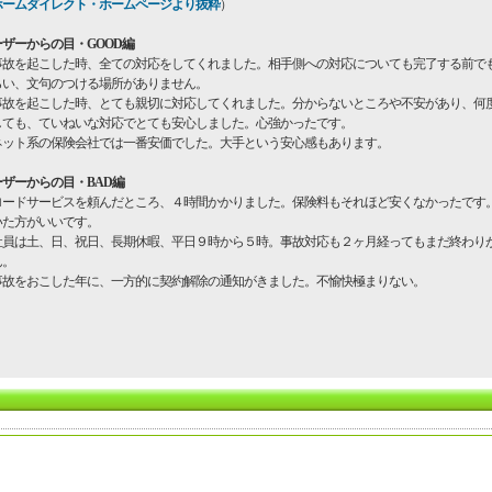
ホームダイレクト・ホームページより抜粋
）
ーザーからの目・GOOD編
事故を起こした時、全ての対応をしてくれました。相手側への対応についても完了する前で
らい、文句のつける場所がありません。
事故を起こした時、とても親切に対応してくれました。分からないところや不安があり、何
しても、ていねいな対応でとても安心しました。心強かったです。
ネット系の保険会社では一番安価でした。大手という安心感もあります。
ーザーからの目・BAD編
ロードサービスを頼んだところ、４時間かかりました。保険料もそれほど安くなかったです
いた方がいいです。
社員は土、日、祝日、長期休暇、平日９時から５時。事故対応も２ヶ月経ってもまだ終わり
ん。
事故をおこした年に、一方的に契約解除の通知がきました。不愉快極まりない。