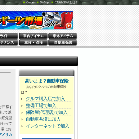
Contact
SiteMap
CAR&GEARとは？
高いまま？自動車保険
あなたのクルマの自動車保険
は？
クルマ購入店で加入
整備工場で加入
が目指す
保険屋(代理店)で加入
得して以
ク細分型
自動車共済に加入
を行って
インターネットで加入
、常にお
アメリカ