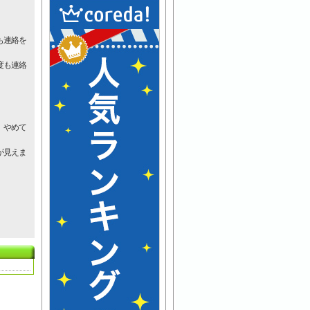
も連絡を
度も連絡
。やめて
が見えま