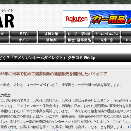
どう？「アメリカンホームダイレクト」 クチコミ PickUp
982年に日本で初めて傷害保険の通信販売を開始したパイオニア
業の理念・方針と、ユーザーズボイスから、企業間とユーザー間の差異を確認します。
社の理念
常にお客様視点で考え、お客様に信頼され、お客様に選ばれる会社になること」 それが当社
ジョンです。アメリカンホーム保険会社は、1960年に日本における損害保険の事業免許を取
、半世紀にわたり日本での事業を展開しています。日本で初めて傷害保険の通信販売やリス
動車保険の販売を開始したほか、シニア向け傷害保険、医療保険を発売するなどの取り組み
ました。2011年には一部の医療保険のインターネット割引を開始いたしました。これからも
様視点で考え、お客様の信頼を得て「お客様に選ばれる会社」になることを目指します。（