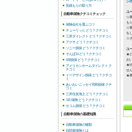
ン
見積もりの取り方
ユ
自動車保険クチコミチェック
☆
も
保険会社を選ぶコツ
☆
チューリッヒ どう？クチコミ
を
三井ダイレクト どう？クチコミ
☆
アクサ どう？クチコミ
ソニー損保 どう？クチコミ
ユ
そんぽ24 どう？クチコミ
★
お
SBI損保 どう？クチコミ
★
アメリカンホームダイレクト ク
チコミ
せ
イーデザイン損保 どう？クチコ
★
ミ
あいおいニッセイ同和損保 クチ
コミ
三井住友海上 どう？クチコミ
AIU保険 どう？クチコミ
セコム損保 どう？クチコミ
自動車保険の基礎知識
自動車保険の種類
自賠責保険とは