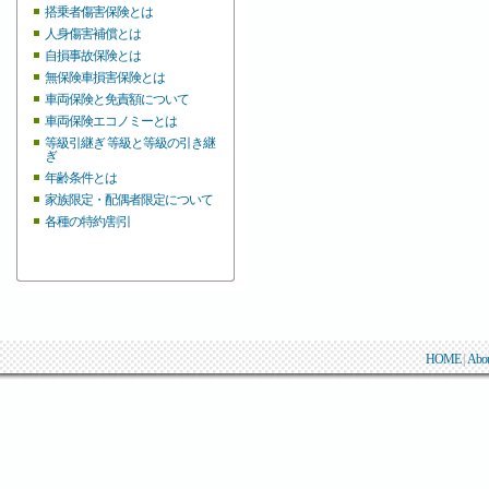
搭乗者傷害保険とは
人身傷害補償とは
自損事故保険とは
無保険車損害保険とは
車両保険と免責額について
車両保険エコノミーとは
等級引継ぎ 等級と等級の引き継
ぎ
年齢条件とは
家族限定・配偶者限定について
各種の特約/割引
HOME
|
Abo