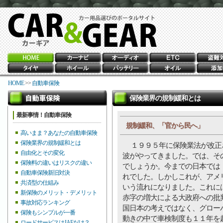
HOME
>>
自動車保険
保険業界の規制緩和とは
最新事情！自動車保険
規制緩和、「官から民へ」
高いまま？あなたの自動車保険
保険業界の規制緩和とは
１９９５年に保険業法が改正
自由化とその変化
波がやってきました。では、そ
保険料の違いはリスクの違い
でしょうか。今までの日本では
自動車保険新旧対決
れでした。しかしこれが、アメ
共済型の仕組み
いう流れになりました。これに
新保険のメリット・デメリット
赤字の増大による大政府への批
事故対応ランキング
国日本の考えではなく、グロー
保険もシンプルが一番
動きの中で車検制度も１１年を
ロードサービスはJAFだけ？