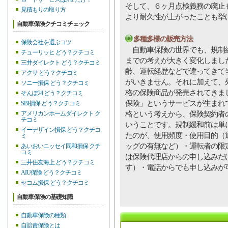
そして、６ヶ月点検義務の廃止
見積もりの取り方
より耐久性が上がったことも挙
自動車保険クチコミチェック
多種多様の販売方法
保険会社を選ぶコツ
自動車保険の世界でも、規制緩
チューリッヒ どう？クチコミ
までの考えが大きく変化しまし
三井ダイレクト どう？クチコミ
齢、運転経歴などで違ってきて
アクサ どう？クチコミ
がいきません。それに加えて、
ソニー損保 どう？クチコミ
格の保険商品が発売されてきま
そんぽ24 どう？クチコミ
保険」というサービスが生まれ
SBI損保 どう？クチコミ
格という考えから、保険契約者
アメリカンホームダイレクト ク
チコミ
いうことです。規制緩和前は単
イーデザイン損保 どう？クチコ
たのが、使用頻度・使用目的（
ミ
ッグの有無など）・運転者の限
あいおいニッセイ同和損保 クチ
コミ
は保険代理店からの申し込みだ
三井住友海上 どう？クチコミ
す）・電話からでも申し込みが
AIU保険 どう？クチコミ
セコム損保 どう？クチコミ
自動車保険の基礎知識
自動車保険の種類
自賠責保険とは