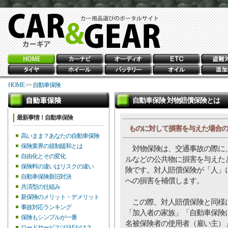
HOME
>>
自動車保険
自動車保険 対物賠償保険とは
最新事情！自動車保険
ものに対して損害を与えた場合の
高いまま？あなたの自動車保険
保険業界の規制緩和とは
対物保険は、交通事故の際に、
自由化とその変化
ルなどの公共物に損害を与えた
保険料の違いはリスクの違い
険です。対人賠償保険が「人」
自動車保険新旧対決
への損害を補償します。
共済型の仕組み
新保険のメリット・デメリット
この際、対人賠償保険と同様に
事故対応ランキング
「加入者の家族」「自動車保険
保険もシンプルが一番
名被保険者の使用者（雇い主）
ロードサービスはJAFだけ？