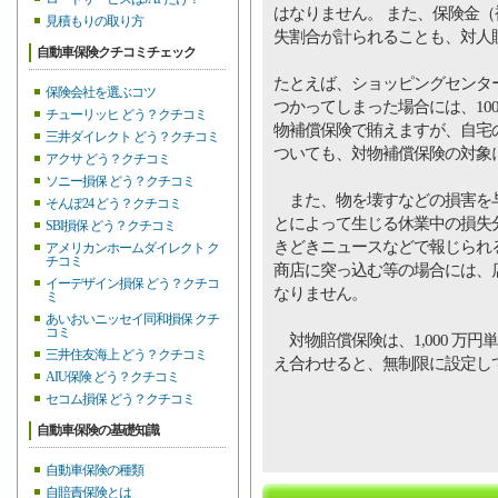
はなりません。 また、保険金
見積もりの取り方
失割合が計られることも、対人
自動車保険クチコミチェック
たとえば、ショッピングセンタ
保険会社を選ぶコツ
つかってしまった場合には、10
チューリッヒ どう？クチコミ
物補償保険で賄えますが、自宅
三井ダイレクト どう？クチコミ
ついても、対物補償保険の対象
アクサ どう？クチコミ
ソニー損保 どう？クチコミ
また、物を壊すなどの損害を与
そんぽ24 どう？クチコミ
とによって生じる休業中の損失
SBI損保 どう？クチコミ
きどきニュースなどで報じられ
アメリカンホームダイレクト ク
チコミ
商店に突っ込む等の場合には、
イーデザイン損保 どう？クチコ
なりません。
ミ
あいおいニッセイ同和損保 クチ
コミ
対物賠償保険は、1,000 万
三井住友海上 どう？クチコミ
え合わせると、無制限に設定し
AIU保険 どう？クチコミ
セコム損保 どう？クチコミ
自動車保険の基礎知識
自動車保険の種類
自賠責保険とは