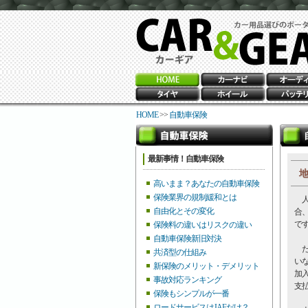
HOME
>>
自動車保険
最新事情！自動車保険
地
高いまま？あなたの自動車保険
保険業界の規制緩和とは
人
自由化とその変化
合
で
保険料の違いはリスクの違い
自動車保険新旧対決
た
共済型の仕組み
い
新保険のメリット・デメリット
加
事故対応ランキング
支
保険もシンプルが一番
ロードサービスはJAFだけ？