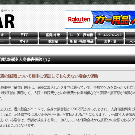
自動車保険 人身傷害保険とは
震の怪我について相手に保証してもらえない場合の保険
身傷害（補償）保険は、保険に加入したクルマに乗っていて、事故でケガを負ったり死亡
、過失割合に関係なく、入院・通院費などの治療費や休業補償などの実際の損害額が補償さ
す。
とえば、過失割合が５：５で、自身の損害額が1,200 万円かかったときに、人身傷害保険に
なければ、示談成立後に600 万円が相手側から支払われることになります。いっぽう人身傷
入している場合は、示談が成立する前に、加入している保険会社から損害分の全額である1,200
払われることになります。