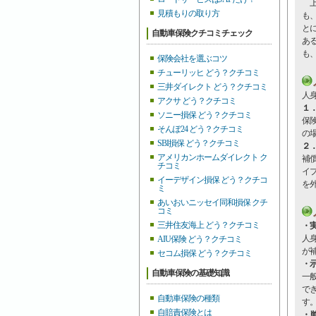
上
見積もりの取り方
も
と
自動車保険クチコミチェック
あ
も
保険会社を選ぶコツ
チューリッヒ どう？クチコミ
三井ダイレクト どう？クチコミ
人
アクサ どう？クチコミ
１
ソニー損保 どう？クチコミ
保
そんぽ24 どう？クチコミ
の
SBI損保 どう？クチコミ
２
アメリカンホームダイレクト ク
補
チコミ
イ
イーデザイン損保 どう？クチコ
を
ミ
あいおいニッセイ同和損保 クチ
コミ
三井住友海上 どう？クチコミ
・
人
AIU保険 どう？クチコミ
が
セコム損保 どう？クチコミ
・
自動車保険の基礎知識
一
で
自動車保険の種類
す
自賠責保険とは
・