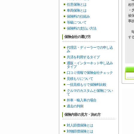
任意保険とは
相
・
車両保険とは
被
保険料の仕組み
事
等級について
保険料の支払い方法
毎
保険会社の選び方
す
代理店・ディーラーでの申し込
み
共済を利用するタイプ
通販・インターネット申し込み
タイプ
口コミ情報で保険会社チェック
見積もりについて
一括見積もりで保険料比較
クルマのカスタムと保険につい
て
外車・輸入車の場合
過去の判例
保険内容の見方・決め方
対人賠償保険とは
対物賠償保険とは