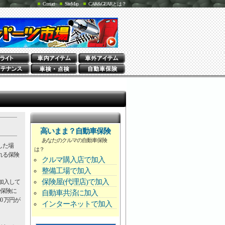
Contact
SiteMap
CAR&GEARとは？
高いまま？自動車保険
あなたのクルマの自動車保険
した場
は？
れる保険
クルマ購入店で加入
整備工場で加入
保険屋(代理店)で加入
加入して
害保険に
自動車共済に加入
 万円が
インターネットで加入