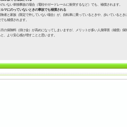
手のいない単独事故の場合（電柱やガードレールに衝突するなど）でも、補償されます。
クルマにのっていないときの事故でも補償される
保険者と家族（限定で外していない場合）が、自転車に乗っているときや、歩いているとき
故でも補償されます。
月の保険料（掛け金）が高めになってしまいますが、メリットが多い人身障害（補償）保
ると、より安心感が増すことと思います。