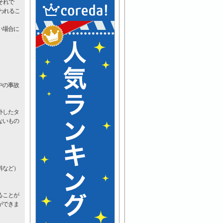
それで
われるこ
い場合に
中の事故
外したタ
ないもの
料など）
ることが
ができま