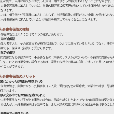
記の例で、自身の過失が10 割だった場合、相手側からの補償は全くないことになります。
、人身傷害保険に加入していれば、自身の損害額1,200 万円が加入している保険会社から支払
になります。
るいは、相手側が任意保険に加入しておらず、自賠責保険の範囲だけの補償しか受けられな
、人身傷害保険に加入していれば、損害額を補償してもらえることになります。
人身傷害保険の種類
身傷害保険には大きく分けて２つの種類があります。
．完全補償型
険加入者本人と、その家族までが補償の対象で、クルマに乗っているときだけでなく、歩行
場合でも、保険金（補償）が受けられます。
．限定補償型
償の対象になる事故の中で、不必要なもの（事故のリスクが少ないもの）を補償の対象から
プです。たとえば単身者の場合であれば、家族や歩行中の事故に関して外しても差しつかえ
外すことができます。
人身傷害保険のメリット
実際にかかった損害額が補償される
身傷害保険は、実際にかかった損害額（＝入院・通院費などの医療費、休業中の補償、慰謝
補償されます。
示談の交渉中でも保険金を受けられる
般に衝突事故など相手がある事故の場合は、示談が成立したあとでなければ賠償金は受け取
きませんが、人身傷害保険は示談中でも、また示談の成立に関係なく保証金を受け取ること
。
単独事故でも補償される