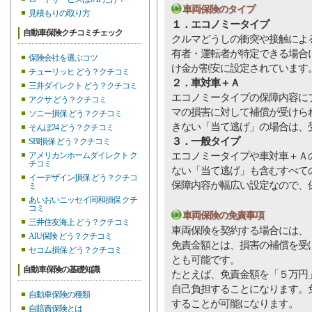
車両保険のタイプ
見積もりの取り方
１．エコノミータイプ
自動車保険クチコミチェック
クルマどうしの衝突や接触によ
有者・運転者が特定できる場合
保険会社を選ぶコツ
け金が割安に設定されています
チューリッヒ どう？クチコミ
２．車対車＋Ａ
三井ダイレクト どう？クチコミ
エコノミータイプの保障内容に
アクサ どう？クチコミ
マの損害に対して補償が受けら
ソニー損保 どう？クチコミ
きない「当て逃げ」の場合は、
そんぽ24 どう？クチコミ
３．一般タイプ
SBI損保 どう？クチコミ
エコノミータイプや車対車＋Ａ
アメリカンホームダイレクト ク
チコミ
ない「当て逃げ」も含むすべて
イーデザイン損保 どう？クチコ
保障内容が幅広い設定なので、
ミ
あいおいニッセイ同和損保 クチ
コミ
車両保険の免責事項
三井住友海上 どう？クチコミ
車両保険を契約する場合には、
AIU保険 どう？クチコミ
免責金額とは、損害の補償を受
セコム損保 どう？クチコミ
とも可能です。
自動車保険の基礎知識
たとえば、免責金額を「５万円
自己負担することになります。
自動車保険の種類
することが可能になります。
自賠責保険とは