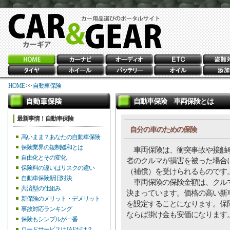
HOME
>>
自動車保険
自動車保険 車両保険とは
最新事情！自動車保険
自分の車のための保険
高いまま？あなたの自動車保険
保険業界の規制緩和とは
車両保険は、衝突事故や接触事
自由化とその変化
者のクルマが損害を被った場合
保険料の違いはリスクの違い
（補償）を受けられるものです
自動車保険新旧対決
車両保険の保険金額は、クルマ
共済型の仕組み
決まっています。価格の高い新
新保険のメリット・デメリット
を設定することになります。保
事故対応ランキング
ならば掛け金も安価になります
保険もシンプルが一番
ロードサービスはJAFだけ？