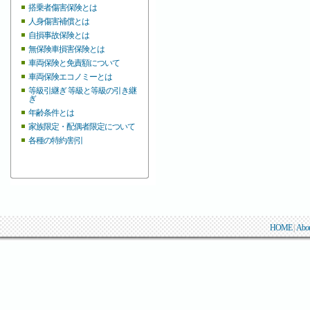
搭乗者傷害保険とは
人身傷害補償とは
自損事故保険とは
無保険車損害保険とは
車両保険と免責額について
車両保険エコノミーとは
等級引継ぎ 等級と等級の引き継
ぎ
年齢条件とは
家族限定・配偶者限定について
各種の特約/割引
HOME
|
Abo