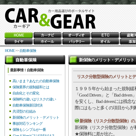
HOME
>>
自動車保険
新保険のメリット・デメリット
最新事情！自動車保険
リスク分散型保険のメリットとデ
高いまま？あなたの自動車保険
保険業界の規制緩和とは
１９９５年から始まった規制緩
自由化とその変化
「Good Drivers」と「Bad dr
保険料の違いはリスクの違い
を安くし、Bad driversに
自動車保険新旧対決
際にはもっと多くの項目から判
共済型の仕組み
新保険のメリット・デメリット
新保険（リスク分散型保険）の
事故対応ランキング
新保険（リスク分散型保険）が
保険もシンプルが一番
★保険料に差が出た。
ロードサービスはJAFだけ？