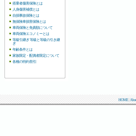
搭乗者傷害保険とは
人身傷害補償とは
自損事故保険とは
無保険車損害保険とは
車両保険と免責額について
車両保険エコノミーとは
等級引継ぎ 等級と等級の引き継
ぎ
年齢条件とは
家族限定・配偶者限定について
各種の特約/割引
HOME
|
Abo