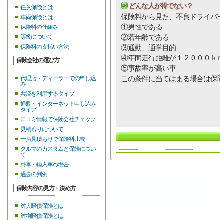
どんな人が得でない？
任意保険とは
保険料から見た、不良ドライバ
車両保険とは
①男性である
保険料の仕組み
②若年齢である
等級について
保険料の支払い方法
③通勤、通学目的
④年間走行距離が１２０００ｋ
保険会社の選び方
⑤事故率が高い車
この条件に当てはまる場合は保
代理店・ディーラーでの申し込
み
共済を利用するタイプ
通販・インターネット申し込み
タイプ
口コミ情報で保険会社チェック
見積もりについて
一括見積もりで保険料比較
クルマのカスタムと保険につい
て
外車・輸入車の場合
過去の判例
保険内容の見方・決め方
対人賠償保険とは
対物賠償保険とは