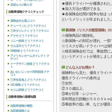
★優良ドライバーが優遇された
見積もりの取り方
★加入方法が選択できる。
自動車保険クチコミチェック
★各保険会社間の競争が始まっ
というメリットが生まれました
保険会社を選ぶコツ
チューリッヒ どう？クチコミ
新保険（リスク分散型保険）の
三井ダイレクト どう？クチコミ
☆保険商品の複雑化。
アクサ どう？クチコミ
☆新保険への対応が遅れ、一部
ソニー損保 どう？クチコミ
☆リスクが高いドライバーは保
そんぽ24 どう？クチコミ
SBI損保 どう？クチコミ
☆格安保険会社では、事故歴に
アメリカンホームダイレクト ク
というデメリットが発生しまし
チコミ
イーデザイン損保 どう？クチコ
ミ
どんな人がお得か？
あいおいニッセイ同和損保 クチ
保険料から見た、優良ドライバ
コミ
優良ドライバーの条件は
三井住友海上 どう？クチコミ
①女性、
AIU保険 どう？クチコミ
②３０歳以上、
セコム損保 どう？クチコミ
③車が日常・レジャー、
自動車保険の基礎知識
④年間走行距離が５０００ｋｍ
⑤事故率の低い車、などが優良
自動車保険の種類
自賠責保険とは