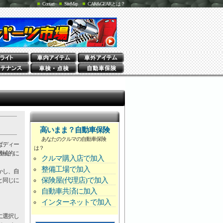
Contact
SiteMap
CAR&GEARとは？
高いまま？自動車保険
あなたのクルマの自動車保険
ばディー
は？
機械的に
クルマ購入店で加入
整備工場で加入
かし、自
保険屋(代理店)で加入
と同じに
自動車共済に加入
インターネットで加入
に選択し