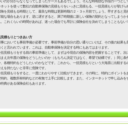
いいのか分からなくなってしまったケースもあるでしょう。そんな時有効な手段の一つとし
ーネットを使って数社の自動車保険の見積もりをいっきに見積もる、一括見積もりが挙げら
険を見積もる時期として、最良な時期は更新時期の２・３ヶ月前でしょう。早すぎると見
可能な場合もあります。逆に遅すぎると、満了時期後に新しい保険の契約となってしまうか
ん。これくらいの時間があれば、迷った場合でも早計に保険会社を決めてしまうこともない
。
括見積もりとつきあい方
事においても事前準備が必要です。事前準備が自分の思い通りにいけば、その後の結果も
向くと言われています。これは、自動車保険を決定する時にもあてはまります。
括見積もりをする前の事前準備として、まずは今現在の保険内容を把握することです。次
踏まえ次年度の保険をどうしたいのか（もちろん決定ではなく、希望で結構です。）同じ条
か、各種特約をどうしたいのかなどです。これから、一括見積もりという大海原に出航する
考えを持たないと非常に危険です。
括見積もりをすると、一度にわかりやすく比較ができます。その時に、特約にポイントを
定特約、複数所有特約などの有無で上手に比較します。また、インターネットで申し込みを
の特典がある保険会社もあります。