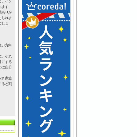
て、イン
れます。
積もりが
もしれま
でしょ
良い方向
に、それ
件にする
のに自分
おき家族
すると割