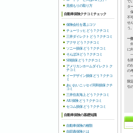
て
見積もりの取り方
タ
保
自動車保険クチコミチェック
不
せ
保険会社を選ぶコツ
う
チューリッヒ どう？クチコミ
三井ダイレクト どう？クチコミ
一
アクサ どう？クチコミ
何
ソニー損保 どう？クチコミ
に
そんぽ24 どう？クチコミ
一
を
SBI損保 どう？クチコミ
の
アメリカンホームダイレクト ク
チコミ
の
イーデザイン損保 どう？クチコ
一
ミ
限
あいおいニッセイ同和損保 クチ
引
コミ
三井住友海上 どう？クチコミ
AIU保険 どう？クチコミ
セコム損保 どう？クチコミ
自動車保険の基礎知識
自動車保険の種類
自賠責保険とは