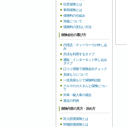
任意保険とは
車両保険とは
保険料の仕組み
等級について
保険料の支払い方法
保険会社の選び方
代理店・ディーラーでの申し込
み
共済を利用するタイプ
通販・インターネット申し込み
タイプ
口コミ情報で保険会社チェック
見積もりについて
一括見積もりで保険料比較
クルマのカスタムと保険につい
て
外車・輸入車の場合
過去の判例
保険内容の見方・決め方
対人賠償保険とは
対物賠償保険とは