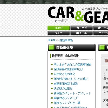
HOME
>>
自動車保険
最新事情！自動車保険
複
高いまま？あなたの自動車保険
保険業界の規制緩和とは
自
自由化とその変化
ラ
扱
保険料の違いはリスクの違い
逆
自動車保険新旧対決
由
共済型の仕組み
な
新保険のメリット・デメリット
事故対応ランキング
大
保険もシンプルが一番
多
ロードサービスはJAFだけ？