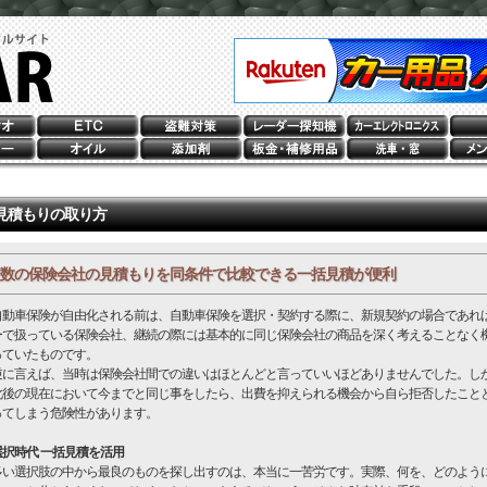
見積もりの取り方
数の保険会社の見積もりを同条件で比較できる一括見積が便利
動車保険が自由化される前は、自動車保険を選択・契約する際に、新規契約の場合であれ
ーで扱っている保険会社、継続の際には基本的に同じ保険会社の商品を深く考えることなく
っていたものです。
に言えば、当時は保険会社間での違いはほとんどと言っていいほどありませんでした。し
化後の現在において今までと同じ事をしたら、出費を抑えられる機会から自ら拒否したこと
ってしまう危険性があります。
選択時代 一括見積を活用
い選択肢の中から最良のものを探し出すのは、本当に一苦労です。実際、何を、どのよう