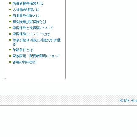
搭乗者傷害保険とは
人身傷害補償とは
自損事故保険とは
無保険車損害保険とは
車両保険と免責額について
車両保険エコノミーとは
等級引継ぎ 等級と等級の引き継
ぎ
年齢条件とは
家族限定・配偶者限定について
各種の特約/割引
HOME
|
Abo