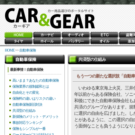
HOME
>>
自動車保険
共済型の仕組み
最新事情！自動車保険
もう一つの新たな選択肢「自動車
高いまま？あなたの自動車保険
保険業界の規制緩和とは
いわゆる東京海上火災、三井住
自由化とその変化
年以前からある保険会社、ソニ
保険料の違いはリスクの違い
和後にできた自動車保険会社も
自動車保険新旧対決
共済のグループがあります。規
共済型の仕組み
に選択の自由を広げました。し
新保険のメリット・デメリット
とがあるように、この選択の自
事故対応ランキング
う面倒なことも負うようになり
保険もシンプルが一番
ロードサービスはJAFだけ？