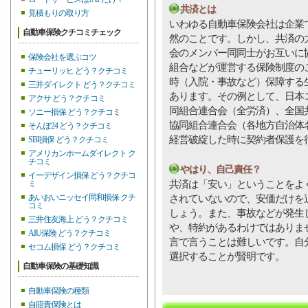
共済とは
見積もりの取り方
いわゆる自動車保険会社は企業
自動車保険クチコミチェック
然のことです。しかし、共済の
会のメンバー同同士がお互いに
保険会社を選ぶコツ
組合などが運営する保険制度の
チューリッヒ どう？クチコミ
時（入院・事故など）保障する
三井ダイレクト どう？クチコミ
あります。その例として、日本
アクサ どう？クチコミ
同組合連合会（全労済）、全国
ソニー損保 どう？クチコミ
協同組合連合会（各地方自治体
そんぽ24 どう？クチコミ
経営破綻した時に契約者保護を
SBI損保 どう？クチコミ
アメリカンホームダイレクト ク
チコミ
やはり、自己責任？
イーデザイン損保 どう？クチコ
共済は「安い」ということをよ
ミ
あいおいニッセイ同和損保 クチ
されていないので、安価だけを
コミ
しょう。また、事故などが発生
三井住友海上 どう？クチコミ
や、特約があるわけではありま
AIU保険 どう？クチコミ
言で言うことは難しいです。自
セコム損保 どう？クチコミ
選択することが賢明です。
自動車保険の基礎知識
自動車保険の種類
自賠責保険とは