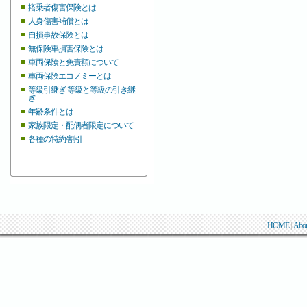
搭乗者傷害保険とは
人身傷害補償とは
自損事故保険とは
無保険車損害保険とは
車両保険と免責額について
車両保険エコノミーとは
等級引継ぎ 等級と等級の引き継
ぎ
年齢条件とは
家族限定・配偶者限定について
各種の特約/割引
HOME
|
Abo