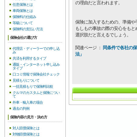
の理由だと言われます。
任意保険とは
車両保険とは
保険料の仕組み
保険に加入するための、準備や
等級について
もしもの事故の際の安心をもと
保険料の支払い方法
選択肢だと言えるでしょう。
保険会社の選び方
関連ページ ：
同条件で各社の保
代理店・ディーラーでの申し込
み
法」
共済を利用するタイプ
通販・インターネット申し込み
タイプ
口コミ情報で保険会社チェック
見積もりについて
一括見積もりで保険料比較
クルマのカスタムと保険につい
て
外車・輸入車の場合
過去の判例
保険内容の見方・決め方
対人賠償保険とは
対物賠償保険とは