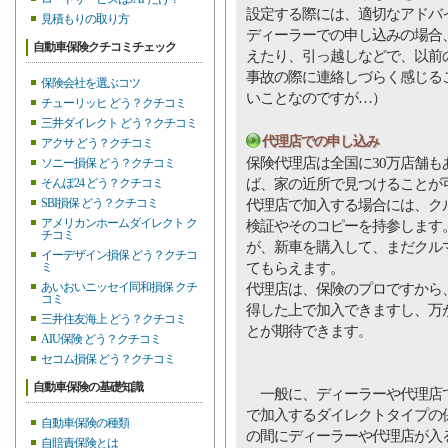
設定する際には、適切なアドバ
見積もりの取り方
ディーラーでの申し込みの場合
自動車保険クチコミチェック
えたり、引っ越しなどで、以前
事故の際に連絡しづらく感じる
保険会社を選ぶコツ
いことなのですが…）
チューリッヒ どう？クチコミ
三井ダイレクト どう？クチコミ
代理店での申し込み
アクサ どう？クチコミ
保険代理店は全国に30万店舗
ソニー損保 どう？クチコミ
ば、家の近所で見つけることが
そんぽ24 どう？クチコミ
SBI損保 どう？クチコミ
代理店で加入する場合には、ク
アメリカンホームダイレクト ク
検証やそのコピーを持参します
チコミ
が、新車を購入して、まだクル
イーデザイン損保 どう？クチコ
てもらえます。
ミ
あいおいニッセイ同和損保 クチ
代理店は、保険のプロですから
コミ
得した上で加入できますし、万
三井住友海上 どう？クチコミ
とが期待できます。
AIU保険 どう？クチコミ
セコム損保 どう？クチコミ
自動車保険の基礎知識
一般に、ディーラーや代理店で
で加入するダイレクトタイプの
自動車保険の種類
の間にディーラーや代理店が入
自賠責保険とは