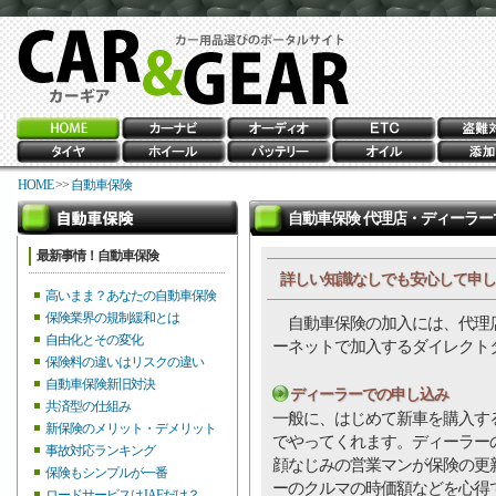
HOME
>>
自動車保険
自動車保険 代理店・ディーラー
最新事情！自動車保険
詳しい知識なしでも安心して申し
高いまま？あなたの自動車保険
保険業界の規制緩和とは
自動車保険の加入には、代理店
自由化とその変化
ーネットで加入するダイレクト
保険料の違いはリスクの違い
自動車保険新旧対決
ディーラーでの申し込み
共済型の仕組み
一般に、はじめて新車を購入す
新保険のメリット・デメリット
でやってくれます。ディーラー
事故対応ランキング
顔なじみの営業マンが保険の更
保険もシンプルが一番
ーのクルマの時価額などを心得
ロードサービスはJAFだけ？