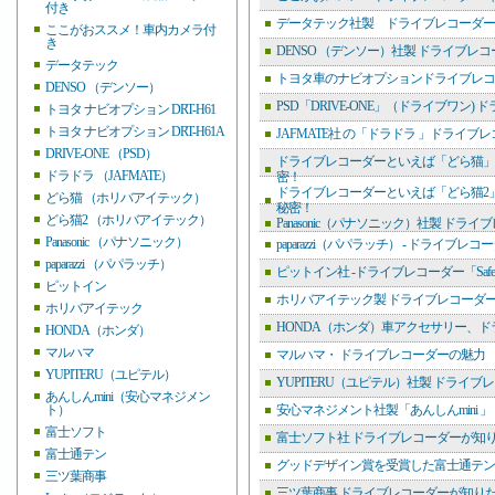
付き
データテック社製 ドライブレコーダー
ここがおススメ！車内カメラ付
き
DENSO （デンソー）社製 ドライブレ
データテック
トヨタ車のナビオプションドライブレコーダ
DENSO （デンソー）
PSD「DRIVE-ONE」（ドライブワン)
トヨタ ナビオプション DRT-H61
トヨタ ナビオプション DRT-H61A
JAFMATE社 の「ドラドラ 」ドライブ
DRIVE-ONE （PSD）
ドライブレコーダーといえば「どら猫」
ドラドラ （JAFMATE）
密！
ドライブレコーダーといえば「どら猫2
どら猫 （ホリバアイテック）
秘密！
どら猫2 （ホリバアイテック）
Panasonic（パナソニック）社製 ド
Panasonic （パナソニック）
paparazzi（パパラッチ） - ドライブ
paparazzi （パパラッチ）
ピットイン社 -ドライブレコーダー「Safet
ピットイン
ホリバアイテック製 ドライブレコーダ
ホリバアイテック
HONDA（ホンダ）車アクセサリー、
HONDA（ホンダ）
マルハマ
マルハマ・ ドライブレコーダーの魅力
YUPITERU（ユピテル）
YUPITERU（ユピテル）社製 ドライ
あんしんmini（安心マネジメン
ト）
安心マネジメント社製「あんしんmini 
富士ソフト
富士ソフト社 ドライブレコーダーが知
富士通テン
グッドデザイン賞を受賞した富士通テ
三ツ葉商事
三ツ葉商事 ドライブレコーダーが知り