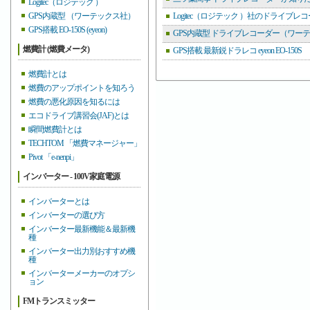
Logitec（ロジテック ）
GPS内蔵型 （ワーテックス社）
Logitec（ロジテック ）社のドライブレ
GPS搭載 EO-150S (eyeon)
GPS内蔵型 ドライブレコーダー（ワー
燃費計 (燃費メータ)
GPS搭載 最新鋭ドラレコ eyeon EO-150S
燃費計とは
燃費のアップポイントを知ろう
燃費の悪化原因を知るには
エコドライブ講習会(JAF)とは
瞬間燃費計とは
TECHTOM 「燃費マネージャー」
Pivot 「e-nenpi」
インバーター - 100V家庭電源
インバーターとは
インバーターの選び方
インバーター最新機能＆最新機
種
インバーター出力別おすすめ機
種
インバーターメーカーのオプシ
ョン
FMトランスミッター