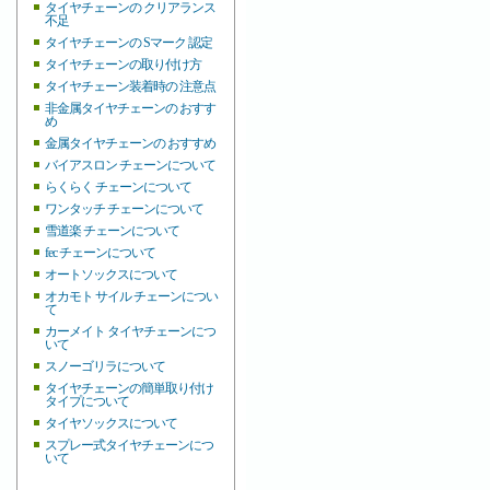
タイヤチェーンの クリアランス
不足
タイヤチェーンの Sマーク 認定
タイヤチェーンの取り付け方
タイヤチェーン装着時の 注意点
非金属タイヤチェーンの おすす
め
金属タイヤチェーンの おすすめ
バイアスロン チェーンについて
らくらく チェーンについて
ワンタッチ チェーンについて
雪道楽 チェーンについて
fec チェーンについて
オートソックスについて
オカモト サイル チェーンについ
て
カーメイト タイヤチェーンにつ
いて
スノーゴリラについて
タイヤチェーンの簡単取り付け
タイプについて
タイヤソックスについて
スプレー式タイヤチェーンにつ
いて