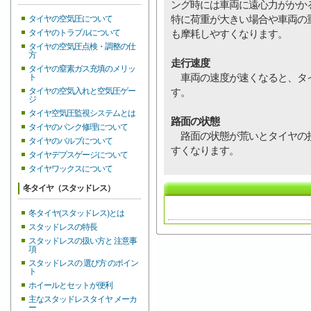
ング時には車両に遠心力がかか
特に荷重が大きい場合や車両の
タイヤの空気圧について
タイヤのトラブルについて
も摩耗しやすくなります。
タイヤの空気圧点検・調整の仕
方
走行速度
タイヤの窒素ガス充填のメリッ
車両の速度が速くなると、タイ
ト
タイヤの空気入れと空気圧ゲー
す。
ジ
タイヤ空気圧監視システムとは
路面の状態
タイヤのパンク修理について
路面の状態が荒いとタイヤの接
タイヤのバルブについて
すくなります。
タイヤデプスゲージについて
タイヤワックスについて
冬タイヤ（スタッドレス）
冬タイヤ(スタッドレス)とは
スタッドレスの特長
スタッドレスの扱い方と 注意事
項
スタッドレスの 選び方 のポイン
ト
ホイールとセットが便利
主なスタッドレスタイヤ メーカ
ー