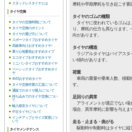
スタッドレスタイヤとは
摩耗や早期摩耗を引き起こす要
タイヤ交換
タイヤのゴムの種類
タイヤの交換時期について
タイヤに使われているゴムは、
タイヤ交換のポイント
り、摩耗の仕方も異なります。
タイヤの選び方について
向があります。
スポーツタイプおすすめタイヤ
高級車向けおすすめタイヤ
>
タイヤの構造
乗り心地重視おすすめタイプ
ラジアルタイヤはバイアスタイ
エコタイプおすすめタイヤ
い傾向があります。
ミニバンタイプおすすめタイヤ
ベーシックタイプおすすめタイ
荷重
ヤ
車両の重量や乗車人数、積載物
4WDおすすめタイヤ
す。
タイヤ交換作業の工賃について
通販でのタイヤ購入について
持ち込みでのタイヤ交換につい
足回りの異常
て
アライメントが適正でない場合
輸入格安タイヤについて
場合、異常摩耗に影響を与えま
中古タイヤについて
インチアップとサイズ変更につ
いて
走る・止まる・曲がる
駆動時や制動時はタイヤに縦方
タイヤメンテナンス