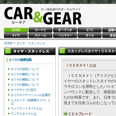
HOME
>>
タイヤ・スタッドレス
スタッドレスタイヤＩＣＥＮＡ
タイヤの基礎知識
ＩＣＥＮＡＶＩとは
タイヤの役割について
タイヤの摩耗について
ＩＣＥＮＡＶＩ（アイスナビ
タイヤの種類について
イヤーのスタッドレスタイヤの
タイヤの構造について
ウモロコシを原料としたバイオ
タイヤサイズの見方
ンパウンドに配合して、路面追
タイヤローテーションの必要性
たのが特長です。また、日本で
エコタイヤ（低燃費タイヤ）と
造までを住友ゴムがおこなって
は
ランフラットタイヤとは
ラジアルタイヤとは
ＺＥＡブレード