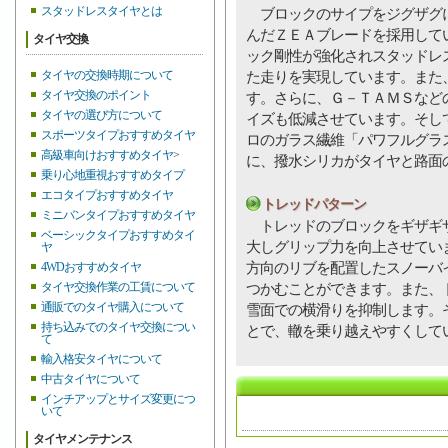
スタッドレスタイヤとは
ブロックのサイプをジグザグ
んだＺＥＡブレードを採用して
タイヤ交換
ック剛性が強化されスタッドレ
タイヤの交換時期について
た走りを実現しています。また
タイヤ交換のポイント
す。さらに、Ｇ－ＴＡＭＳなど
タイヤの選び方について
イズも低減させています。そし
スポーツタイプおすすめタイヤ
ロのガラス繊維「パワフルグラ
高級車向けおすすめタイヤ
>
に、撥水シリカがタイヤと路面
乗り心地重視おすすめタイプ
エコタイプおすすめタイヤ
トレッドパターン
ミニバンタイプおすすめタイヤ
トレッドのブロックをギザギザ
ベーシックタイプおすすめタイ
大しグリップ力を向上させてい
ヤ
方向のリブを配置したスノーバ
4WDおすすめタイヤ
タイヤ交換作業の工賃について
つかむことができます。また、
通販でのタイヤ購入について
雪面での横滑りを抑制します。
持ち込みでのタイヤ交換につい
とで、轍を乗り越えやすくして
て
輸入格安タイヤについて
中古タイヤについて
インチアップとサイズ変更につ
いて
タイヤメンテナンス