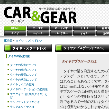
HOME
>>
タイヤ・スタッドレス
タイヤデプスゲージについて
タイヤの基礎知識
タイヤデプスゲージとは
タイヤの役割について
タイヤの摩耗について
タイヤの溝を測定するための
タイヤの種類について
デプスゲージといいます。タイ
タイヤの構造について
ばれることもあるようです。タ
タイヤサイズの見方
は1.6ｍｍ以上ないと使用でき
タイヤローテーションの必要性
デプスゲージは正確な残り溝を
エコタイヤ（低燃費タイヤ）と
が、タイヤの使用限度はスリッ
は
断できるので一般の方にはタイ
ランフラットタイヤとは
ジは必要ないかもしれませんね
ラジアルタイヤとは