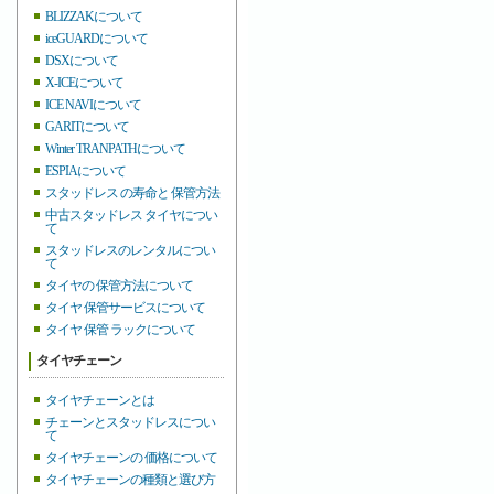
BLIZZAKについて
iceGUARDについて
DSXについて
X-ICEについて
ICE NAVIについて
GARITについて
Winter TRANPATHについて
ESPIAについて
スタッドレス の寿命と 保管方法
中古スタッドレス タイヤについ
て
スタッドレスのレンタルについ
て
タイヤの 保管方法について
タイヤ 保管サービスについて
タイヤ 保管 ラックについて
タイヤチェーン
タイヤチェーンとは
チェーンとスタッドレスについ
て
タイヤチェーンの 価格について
タイヤチェーンの種類と選び方