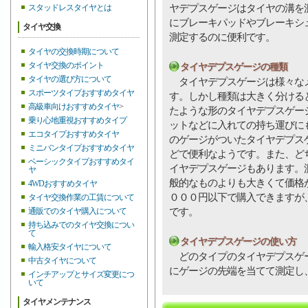
ヤデプスゲージはタイヤの溝を
スタッドレスタイヤとは
にブレーキパッドやブレーキシ
タイヤ交換
測定するのに便利です。
タイヤの交換時期について
タイヤ交換のポイント
タイヤデプスゲージの種類
タイヤの選び方について
タイヤデプスゲージは様々なメ
スポーツタイプおすすめタイヤ
す。しかし種類は大きく分ける
高級車向けおすすめタイヤ
>
たような形のタイヤデプスゲー
乗り心地重視おすすめタイプ
ットなどに入れての持ち運びに
エコタイプおすすめタイヤ
のゲージがついたタイヤデプス
ミニバンタイプおすすめタイヤ
どで便利なようです。また、ど
ベーシックタイプおすすめタイ
イヤデプスゲージもあります。
ヤ
般的なものよりも大きくて価格
4WDおすすめタイヤ
０００円以下で購入できますが
タイヤ交換作業の工賃について
です。
通販でのタイヤ購入について
持ち込みでのタイヤ交換につい
て
タイヤデプスゲージの使い方
輸入格安タイヤについて
どのタイプのタイヤデプスゲー
中古タイヤについて
にゲージの先端を当てて測定し
インチアップとサイズ変更につ
いて
タイヤメンテナンス