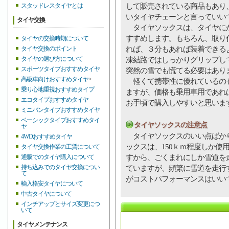
して販売されている商品もあり
スタッドレスタイヤとは
いタイヤチェーンと言っていい
タイヤ交換
タイヤソックスは、タイヤにか
すすめします。もちろん、取り
タイヤの交換時期について
れば、３分もあれば装着できる
タイヤ交換のポイント
タイヤの選び方について
凍結路ではしっかりグリップし
スポーツタイプおすすめタイヤ
突然の雪でも慌てる必要はあり
高級車向けおすすめタイヤ
>
軽くて携帯性に優れているのも
乗り心地重視おすすめタイプ
ますが、価格も乗用車用であれば
エコタイプおすすめタイヤ
お手頃で購入しやすいと思いま
ミニバンタイプおすすめタイヤ
ベーシックタイプおすすめタイ
タイヤソックスの注意点
ヤ
タイヤソックスのいい点ばかり
4WDおすすめタイヤ
ックスは、150ｋｍ程度しか使
タイヤ交換作業の工賃について
すから、ごくまれにしか雪道を
通販でのタイヤ購入について
持ち込みでのタイヤ交換につい
ていますが、頻繁に雪道を走行
て
がコストパフォーマンスはいい
輸入格安タイヤについて
中古タイヤについて
インチアップとサイズ変更につ
いて
タイヤメンテナンス