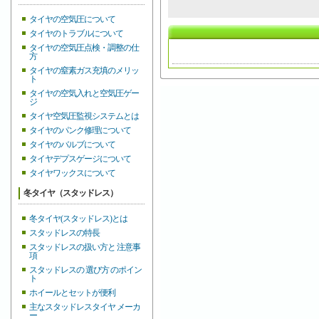
タイヤの空気圧について
タイヤのトラブルについて
タイヤの空気圧点検・調整の仕
方
タイヤの窒素ガス充填のメリッ
ト
タイヤの空気入れと空気圧ゲー
ジ
タイヤ空気圧監視システムとは
タイヤのパンク修理について
タイヤのバルブについて
タイヤデプスゲージについて
タイヤワックスについて
冬タイヤ（スタッドレス）
冬タイヤ(スタッドレス)とは
スタッドレスの特長
スタッドレスの扱い方と 注意事
項
スタッドレスの 選び方 のポイン
ト
ホイールとセットが便利
主なスタッドレスタイヤ メーカ
ー