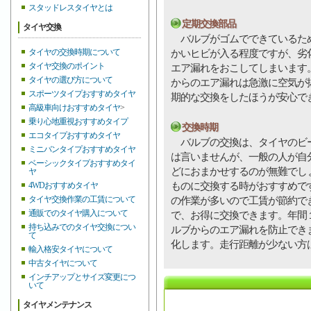
スタッドレスタイヤとは
定期交換部品
タイヤ交換
バルブがゴムでできているため
タイヤの交換時期について
かいヒビが入る程度ですが、劣
タイヤ交換のポイント
エア漏れをおこしてしまいます
タイヤの選び方について
からのエア漏れは急激に空気が
スポーツタイプおすすめタイヤ
期的な交換をしたほうが安心で
高級車向けおすすめタイヤ
>
乗り心地重視おすすめタイプ
交換時期
エコタイプおすすめタイヤ
バルブの交換は、タイヤのビー
ミニバンタイプおすすめタイヤ
は言いませんが、一般の人が自
ベーシックタイプおすすめタイ
どにおまかせするのが無難でし
ヤ
ものに交換する時がおすすめで
4WDおすすめタイヤ
タイヤ交換作業の工賃について
の作業が多いので工賃が節約で
通販でのタイヤ購入について
で、お得に交換できます。年間
持ち込みでのタイヤ交換につい
ルブからのエア漏れを防止でき
て
化します。走行距離が少ない方は
輸入格安タイヤについて
中古タイヤについて
インチアップとサイズ変更につ
いて
タイヤメンテナンス