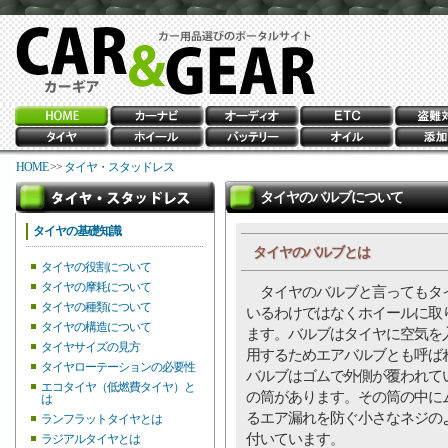
HOME
>>
タイヤ・スタッドレス
タイヤのバルブについて
タイヤの基礎知識
タイヤのバルブとは
タイヤの役割について
タイヤの摩耗について
タイヤのバルブと言ってもタ
タイヤの種類について
いるわけではなくホイールに取
タイヤの構造について
ます。バルブはタイヤに空気を
タイヤサイズの見方
用するためエアバルブとも呼ば
タイヤローテーションの必要性
バルブはゴムで外側が覆われて
エコタイヤ（低燃費タイヤ）と
の筒があります。その筒の中に
は
るエア漏れを防ぐ小さなネジの
ランフラットタイヤとは
付いています。
ラジアルタイヤとは