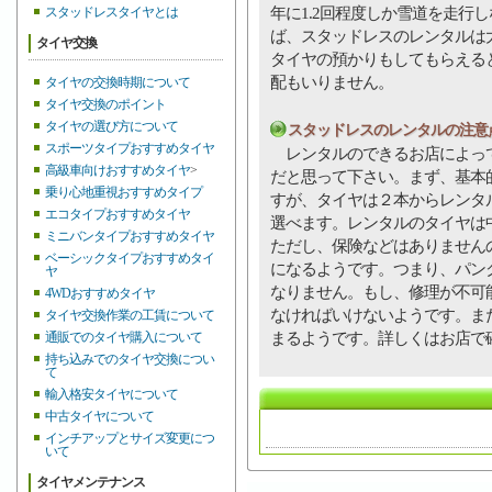
年に1.2回程度しか雪道を走行
スタッドレスタイヤとは
ば、スタッドレスのレンタルは
タイヤ交換
タイヤの預かりもしてもらえる
配もいりません。
タイヤの交換時期について
タイヤ交換のポイント
タイヤの選び方について
スタッドレスのレンタルの注意
スポーツタイプおすすめタイヤ
レンタルのできるお店によって
高級車向けおすすめタイヤ
>
だと思って下さい。まず、基本
乗り心地重視おすすめタイプ
すが、タイヤは２本からレンタ
エコタイプおすすめタイヤ
選べます。レンタルのタイヤは
ミニバンタイプおすすめタイヤ
ただし、保険などはありません
ベーシックタイプおすすめタイ
になるようです。つまり、パン
ヤ
なりません。もし、修理が不可
4WDおすすめタイヤ
なければいけないようです。ま
タイヤ交換作業の工賃について
まるようです。詳しくはお店で
通販でのタイヤ購入について
持ち込みでのタイヤ交換につい
て
輸入格安タイヤについて
中古タイヤについて
インチアップとサイズ変更につ
いて
タイヤメンテナンス