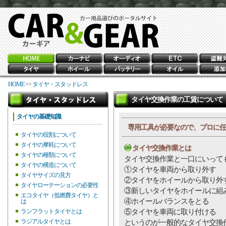
HOME
>>
タイヤ・スタッドレス
タイヤ交換作業の工賃について
タイヤの基礎知識
専用工具が必要なので、プロに任
タイヤの役割について
タイヤの摩耗について
タイヤ交換作業とは
タイヤの種類について
タイヤ交換作業と一口にいって
タイヤの構造について
①タイヤを車両から取り外す
タイヤサイズの見方
②タイヤをホイールから取り
タイヤローテーションの必要性
③新しいタイヤをホイールに
エコタイヤ（低燃費タイヤ）と
④ホイールバランスをとる
は
⑤タイヤを車両に取り付ける
ランフラットタイヤとは
ラジアルタイヤとは
というのが一般的なタイヤ交換