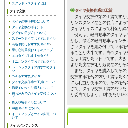
スタッドレスタイヤとは
タイヤ交換作業の工賃
タイヤ交換
タイヤ交換作業の工賃ですが、
タイヤの交換時期について
リンスタンドなどのお店によっ
タイヤ交換のポイント
タイヤサイズによって料金が異
タイヤの選び方について
例えば、軽自動車のタイヤは小
スポーツタイプおすすめタイヤ
かし、最近の軽自動車はインチ
高級車向けおすすめタイヤ
>
さいタイヤを組み付けている場
乗り心地重視おすすめタイプ
ることが大半です。当然タイヤ
エコタイプおすすめタイヤ
どは工賃が高いわけです。大き
ミニバンタイプおすすめタイヤ
より高度な技術が必要なのがそ
ベーシックタイプおすすめタイ
また、タイヤを購入してその店
ヤ
交換する場合の方が工賃は高く
4WDおすすめタイヤ
タイヤ交換作業の工賃について
にも利益があるので、その場合
通販でのタイヤ購入について
さて、タイヤ交換工賃のだいたいの
持ち込みでのタイヤ交換につい
が妥当でしょう。1本あたり150
て
輸入格安タイヤについて
中古タイヤについて
インチアップとサイズ変更につ
いて
タイヤメンテナンス