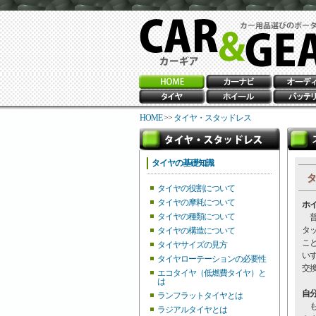
HOME
>>
タイヤ・スタッドレス
タイヤの基礎知識
タ
タイヤの役割について
タイヤの摩耗について
ホイ
タイヤの種類について
普
タ
タイヤの構造について
こ
タイヤサイズの見方
いす
タイヤローテーションの必要性
交
エコタイヤ（低燃費タイヤ）と
は
自
ランフラットタイヤとは
も
ラジアルタイヤとは