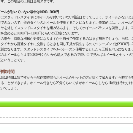
ます。この場合の工賃は当然タダです。
ールが付いていない場合は10000-12000円
はスタッドレスタイヤにホイールが付いていない場合はどうでしょう。ホイールがないと
着できないので、普通タイヤのホイールを使用することになります。作業的には、ホイール
イヤを外してスタッドレスタイヤを組み込みます。そしてホイールバランスを調整します。
を含めると10000円～12000円くらいの工賃になります。
の場合、特殊な機械が必要になりますから自分で作業するのはまず無理でしょう。当然、
タイヤから普通タイヤに交換するときも同じ工賃が発生するので１シーズンでは20000円～24
工賃になります。スタッドレスタイヤを3～5シーズン使用するとしたら工賃もバカになりま
車のホイールなら１本10000円くらいから購入できるので長い目で見ればホイールとセットの
だということです。
作業時間
賃は時間工賃ですから当然作業時間もホイールがセットの方が短くて済みますから時間も
することができます。ホイール付きなら20分くらいですがホイールなしなら1時間は待たなけ
ないでしょう。