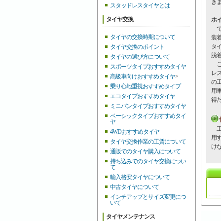
き
スタッドレスタイヤとは
タイヤ交換
ホイ
で
タイヤの交換時期について
装
タ
タイヤ交換のポイント
脱着
タイヤの選び方について
こ
スポーツタイプおすすめタイヤ
レス
高級車向けおすすめタイヤ
>
の
乗り心地重視おすすめタイプ
用
エコタイプおすすめタイヤ
得
ミニバンタイプおすすめタイヤ
ベーシックタイプおすすめタイ
ヤ
工
4WDおすすめタイヤ
用
タイヤ交換作業の工賃について
け
通販でのタイヤ購入について
持ち込みでのタイヤ交換につい
て
輸入格安タイヤについて
中古タイヤについて
インチアップとサイズ変更につ
いて
タイヤメンテナンス