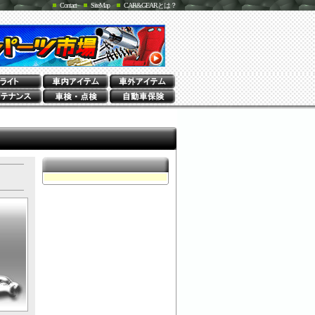
Contact
SiteMap
CAR&GEARとは？