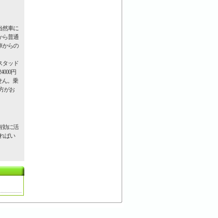
当然車に
から普通
車からの
スタッド
000円
せん。乗
方がお
有効に活
ればい