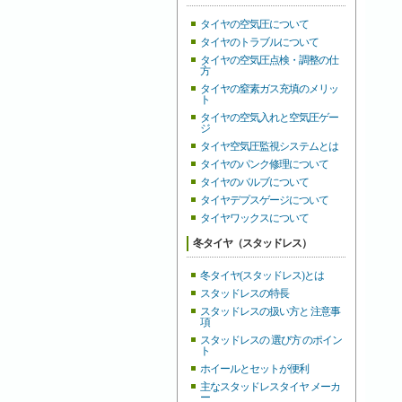
タイヤの空気圧について
タイヤのトラブルについて
タイヤの空気圧点検・調整の仕
方
タイヤの窒素ガス充填のメリッ
ト
タイヤの空気入れと空気圧ゲー
ジ
タイヤ空気圧監視システムとは
タイヤのパンク修理について
タイヤのバルブについて
タイヤデプスゲージについて
タイヤワックスについて
冬タイヤ（スタッドレス）
冬タイヤ(スタッドレス)とは
スタッドレスの特長
スタッドレスの扱い方と 注意事
項
スタッドレスの 選び方 のポイン
ト
ホイールとセットが便利
主なスタッドレスタイヤ メーカ
ー