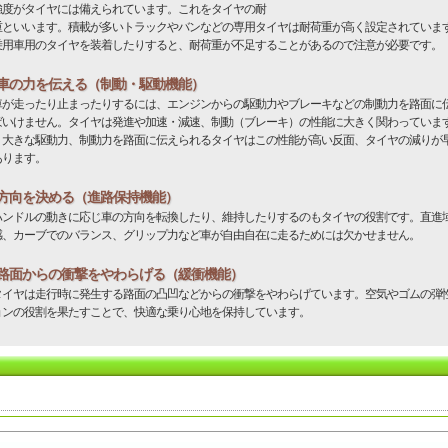
強度がタイヤには備えられています。これをタイヤの耐
重といいます。積載が多いトラックやバンなどの専用タイヤは耐荷重が高く設定されていま
乗用車用のタイヤを装着したりすると、耐荷重が不足することがあるので注意が必要です。
車の力を伝える（制動・駆動機能）
が走ったり止まったりするには、エンジンからの駆動力やブレーキなどの制動力を路面に
ばいけません。タイヤは発進や加速・減速、制動（ブレーキ）の性能に大きく関わっていま
く大きな駆動力、制動力を路面に伝えられるタイヤはこの性能が高い反面、タイヤの減りが
あります。
方向を決める（進路保持機能）
ンドルの動きに応じ車の方向を転換したり、維持したりするのもタイヤの役割です。直進
感、カーブでのバランス、グリップ力など車が自由自在に走るためには欠かせません。
路面からの衝撃をやわらげる（緩衝機能）
イヤは走行時に発生する路面の凸凹などからの衝撃をやわらげています。空気やゴムの弾
ョンの役割を果たすことで、快適な乗り心地を保持しています。