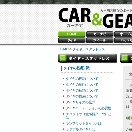
HOME
>>
タイヤ・スタッドレス
タイヤの基礎知識
タ
タイヤの役割について
タイヤの摩耗について
タ
タイヤの種類について
重
走
タイヤの構造について
ま
タイヤサイズの見方
は
タイヤローテーションの必要性
エコタイヤ（低燃費タイヤ）と
は
ランフラットタイヤとは
車
ラジアルタイヤとは
が