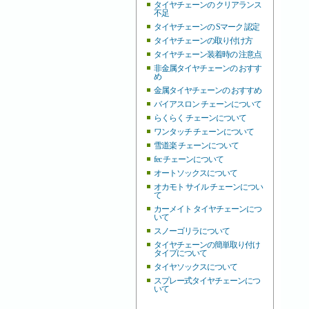
タイヤチェーンの クリアランス
不足
タイヤチェーンの Sマーク 認定
タイヤチェーンの取り付け方
タイヤチェーン装着時の 注意点
非金属タイヤチェーンの おすす
め
金属タイヤチェーンの おすすめ
バイアスロン チェーンについて
らくらく チェーンについて
ワンタッチ チェーンについて
雪道楽 チェーンについて
fec チェーンについて
オートソックスについて
オカモト サイル チェーンについ
て
カーメイト タイヤチェーンにつ
いて
スノーゴリラについて
タイヤチェーンの簡単取り付け
タイプについて
タイヤソックスについて
スプレー式タイヤチェーンにつ
いて