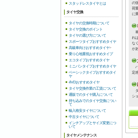
の
スタッドレスタイヤとは
荷
タイヤ交換
に
タイヤの交換時期について
タイヤ交換のポイント
車
タイヤの選び方について
れ
スポーツタイプおすすめタイヤ
な
高級車向けおすすめタイヤ
>
が
乗り心地重視おすすめタイプ
エコタイプおすすめタイヤ
ミニバンタイプおすすめタイヤ
ハ
ベーシックタイプおすすめタイ
定
ヤ
4WDおすすめタイヤ
タイヤ交換作業の工賃について
タ
通販でのタイヤ購入について
シ
持ち込みでのタイヤ交換につい
て
輸入格安タイヤについて
中古タイヤについて
インチアップとサイズ変更につ
いて
タイヤメンテナンス