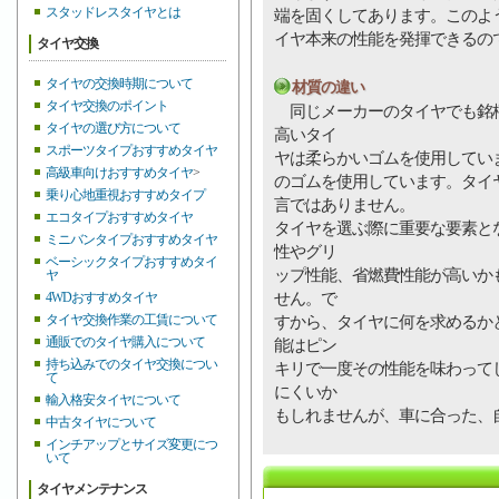
スタッドレスタイヤとは
端を固くしてあります。このよ
イヤ本来の性能を発揮できるの
タイヤ交換
タイヤの交換時期について
材質の違い
タイヤ交換のポイント
同じメーカーのタイヤでも銘柄
タイヤの選び方について
高いタイ
スポーツタイプおすすめタイヤ
ヤは柔らかいゴムを使用してい
高級車向けおすすめタイヤ
>
のゴムを使用しています。タイ
乗り心地重視おすすめタイプ
言ではありません。
エコタイプおすすめタイヤ
タイヤを選ぶ際に重要な要素と
ミニバンタイプおすすめタイヤ
性やグリ
ベーシックタイプおすすめタイ
ップ性能、省燃費性能が高いか
ヤ
せん。で
4WDおすすめタイヤ
タイヤ交換作業の工賃について
すから、タイヤに何を求めるか
通販でのタイヤ購入について
能はピン
持ち込みでのタイヤ交換につい
キリで一度その性能を味わって
て
にくいか
輸入格安タイヤについて
もしれませんが、車に合った、
中古タイヤについて
インチアップとサイズ変更につ
いて
タイヤメンテナンス