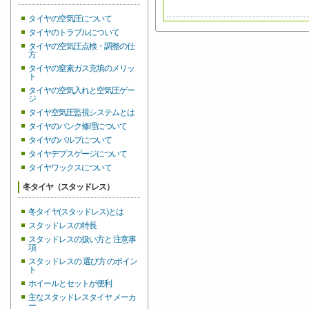
タイヤの空気圧について
タイヤのトラブルについて
タイヤの空気圧点検・調整の仕
方
タイヤの窒素ガス充填のメリッ
ト
タイヤの空気入れと空気圧ゲー
ジ
タイヤ空気圧監視システムとは
タイヤのパンク修理について
タイヤのバルブについて
タイヤデプスゲージについて
タイヤワックスについて
冬タイヤ（スタッドレス）
冬タイヤ(スタッドレス)とは
スタッドレスの特長
スタッドレスの扱い方と 注意事
項
スタッドレスの 選び方 のポイン
ト
ホイールとセットが便利
主なスタッドレスタイヤ メーカ
ー