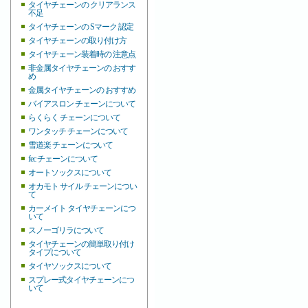
タイヤチェーンの クリアランス
不足
タイヤチェーンの Sマーク 認定
タイヤチェーンの取り付け方
タイヤチェーン装着時の 注意点
非金属タイヤチェーンの おすす
め
金属タイヤチェーンの おすすめ
バイアスロン チェーンについて
らくらく チェーンについて
ワンタッチ チェーンについて
雪道楽 チェーンについて
fec チェーンについて
オートソックスについて
オカモト サイル チェーンについ
て
カーメイト タイヤチェーンにつ
いて
スノーゴリラについて
タイヤチェーンの簡単取り付け
タイプについて
タイヤソックスについて
スプレー式タイヤチェーンにつ
いて