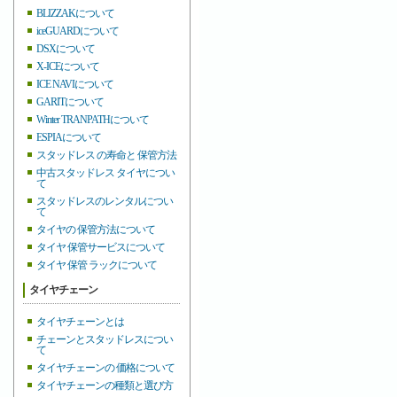
BLIZZAKについて
iceGUARDについて
DSXについて
X-ICEについて
ICE NAVIについて
GARITについて
Winter TRANPATHについて
ESPIAについて
スタッドレス の寿命と 保管方法
中古スタッドレス タイヤについ
て
スタッドレスのレンタルについ
て
タイヤの 保管方法について
タイヤ 保管サービスについて
タイヤ 保管 ラックについて
タイヤチェーン
タイヤチェーンとは
チェーンとスタッドレスについ
て
タイヤチェーンの 価格について
タイヤチェーンの種類と選び方