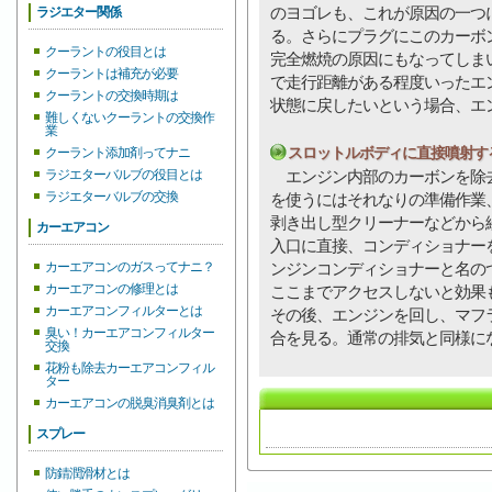
のヨゴレも、これが原因の一つ
ラジエター関係
る。さらにプラグにこのカーボ
クーラントの役目とは
完全燃焼の原因にもなってしま
クーラントは補充が必要
で走行距離がある程度いったエ
クーラントの交換時期は
状態に戻したいという場合、エ
難しくないクーラントの交換作
業
スロットルボディに直接噴射す
クーラント添加剤ってナニ
ラジエターバルブの役目とは
エンジン内部のカーボンを除去
ラジエターバルブの交換
を使うにはそれなりの準備作業
剥き出し型クリーナーなどから
カーエアコン
入口に直接、コンディショナー
カーエアコンのガスってナニ？
ンジンコンディショナーと名の
カーエアコンの修理とは
ここまでアクセスしないと効果
カーエアコンフィルターとは
その後、エンジンを回し、マフ
臭い！カーエアコンフィルター
合を見る。通常の排気と同様に
交換
花粉も除去カーエアコンフィル
ター
カーエアコンの脱臭消臭剤とは
スプレー
防錆潤滑材とは