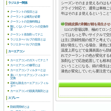
シーズンそのまま使えるのはも
ラジエター関係
グライフ対応で、通常は車検ご
クーラントの役目とは
年はそのまま使えるということ
クーラントは補充が必要
クーラントの交換時期は
防錆皮膜の剥離が錆を発生させ
難しくないクーラントの交換作
LLCの登場以降、極めてロン
業
ってはもっと早いサイクルで交
クーラント添加剤ってナニ
ラジエターバルブの役目とは
は主に防錆性能の低下と考えて
ラジエターバルブの交換
錆が発生している場合、液色に
温度上昇などで金属表面から防
カーエアコン
れでクーラントの色が変化する
カーエアコンのガスってナニ？
加剤などで応急処置しても根本
カーエアコンの修理とは
ということになる。錆の発生は
カーエアコンフィルターとは
液色が変化していたら要注意で
臭い！カーエアコンフィルター
交換
花粉も除去カーエアコンフィル
ター
カーエアコンの脱臭消臭剤とは
スプレー
防錆潤滑材とは