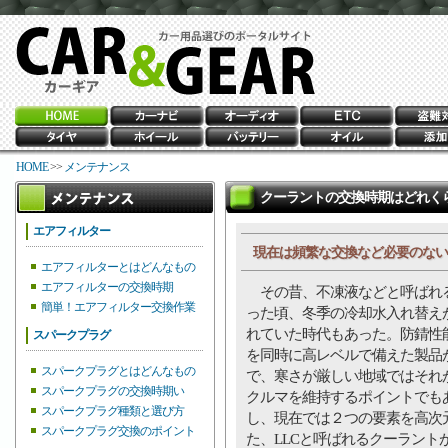
HOME
>>
メンテナンス
クーラントの交換時期はどれく
エアフィルター
現在は頻繁な交換など必要のない
エアフィルターとはどんなもの
エアフィルターの交換時期
その昔、不凍液などと呼ばれ
簡単！エアフィルター交換作業
った頃、冬季の冷却水入れ替え
れていた時代もあった。防錆性
スパークプラグ
を同時に高レベルで備えた製品
スパークプラグとはどんなもの
で、寒さが厳しい地域ではそれ
スパークプラグの交換時期い
クルマを維持するポイントでも
スパークプラグ種類と選び方
し、現在では２つの要素を高次
スパークプラグ交換のポイント
た、LLCと呼ばれるクーラント