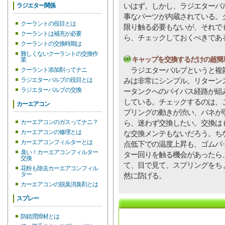
いはず。しかし、ラジエターバ
ラジエター関係
事なパーツが内蔵されている。
クーラントの役目とは
限り触る必要もないが、それで
クーラントは補充が必要
ら、チェックしておくべきであ
クーラントの交換時期は
難しくないクーラントの交換作
キャップを交換するだけの超簡
業
ラジエターバルブというと複雑
クーラント添加剤ってナニ
ラジエターバルブの役目とは
みは非常にシンプル。リターン
ラジエターバルブの交換
ータンクへのバイパス経路が組
している。チェックするのは、
カーエアコン
プリングの動きが渋い、バネが
カーエアコンのガスってナニ？
ら、迷わず交換したい。交換は
カーエアコンの修理とは
な交換メンテもないだろう。ち
カーエアコンフィルターとは
点低下での温度上昇も、ゴムパ
臭い！カーエアコンフィルター
ター回りを触る機会があったら
交換
て、目で見て、スプリングをち
花粉も除去カーエアコンフィル
ター
然に防げる。
カーエアコンの脱臭消臭剤とは
スプレー
防錆潤滑材とは