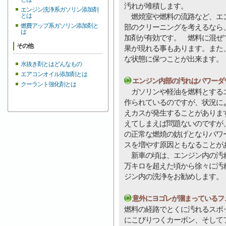
汚れが堆積します。
エンジン洗浄系ガソリン添加剤
とは
燃焼室や燃料の流路など、エ
燃費アップ系ガソリン添加剤と
部のクリーニングを考えるなら
は
加剤が有効です。 燃料に混ぜ
その他
果が現れる事もあります。また
な状態に保つことが出来ます。
水抜き剤とはどんなもの
エアコンオイル添加剤とは
エンジン内部の汚れはパワーダ
クーラント強化剤とは
ガソリンや軽油を燃料とするエ
作られているのですが、状況に
えカスが発生することがありま
えてしまえば問題ないのですが
の正常な燃焼の妨げとなりパワ
スを増やす原因ともなることが
新車の頃は、エンジン内の汚れ
万キロを超えた頃から徐々に汚
ジン内の洗浄をお勧めします。
意外にヨゴレが溜まっているフ
燃料の経路でとくに汚れるスポ
にこびりつくカーボン、そして