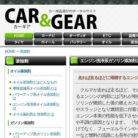
HOME
>>
添加剤
エンジン洗浄系ガソリン添加剤
オイル添加剤
走れば走るほどに堆積するエンジ
オイル添加剤とはどんなもの
摩耗低減系オイル添加剤とは
クルマが走れば走るほど、そ
パワーアップ系オイル添加剤と
るエンジンの内部には汚れが堆
は
ソリンが燃焼した後の燃えカス
エンジン洗浄系オイル添加剤と
は
やスラッジとなり燃焼室に付着
オイル漏れ防止 添加剤とは
エンジン本来の性能を低下させ
や不調の原因となります。 汚
ガソリン添加剤
けでなく、フューエルラインや
パワーアップ系ガソリン添加剤
ーなど燃料の流路にも長年の使
とは