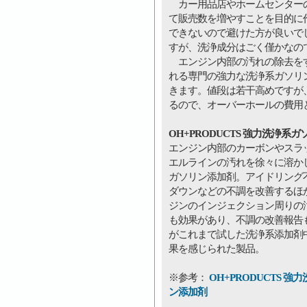
カー用品店やホームセンターの
て販売数を増やすことを目的に
できないので避けた方が良いで
すが、洗浄成分はごく僅かなの
エンジン内部の汚れの除去をす
れる専門の強力な洗浄系ガソリ
きます。値段は若干高めですが
るので、オーバーホールの費用
OH+PRODUCTS 強力洗浄系
エンジン内部のカーボンやスラ
エルラインの汚れを徐々に溶か
ガソリン添加剤。アイドリング
ダウンなどの不調を改善するほ
ジンのインジェクション周りの
も効果があり、不調の改善報告
がこれまで試した洗浄系添加剤
果を感じられた製品。
※参考：
OH+PRODUCTS 強
ン添加剤