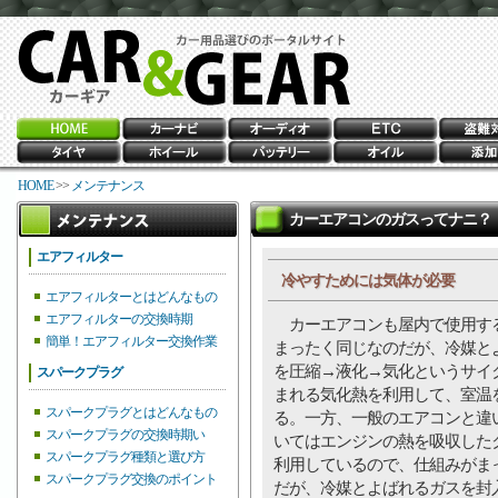
HOME
>>
メンテナンス
カーエアコンのガスってナニ？
エアフィルター
冷やすためには気体が必要
エアフィルターとはどんなもの
エアフィルターの交換時期
カーエアコンも屋内で使用す
簡単！エアフィルター交換作業
まったく同じなのだが、冷媒と
を圧縮→液化→気化というサイ
スパークプラグ
まれる気化熱を利用して、室温
スパークプラグとはどんなもの
る。一方、一般のエアコンと違
スパークプラグの交換時期い
いてはエンジンの熱を吸収した
スパークプラグ種類と選び方
利用しているので、仕組みがま
スパークプラグ交換のポイント
だが、冷媒とよばれるガスを封