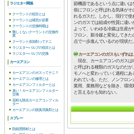
節機器であるという点に違いは
ラジエター関係
俗にフロンと呼ばれる気体がそ
クーラントの役目とは
れるガスだ。しかし、現行で使
クーラントは補充が必要
ンのガスでは組成や性質に違い
クーラントの交換時期は
よって、いわゆる冷媒は生産が
難しくないクーラントの交換作
フロン、新冷媒と変化してきた
業
点で一歩進んでいるのが現状だ
クーラント添加剤ってナニ
ラジエターバルブの役目とは
ラジエターバルブの交換
カーエアコンのガスもいずれは
現在、カーエアコンのガスはR1
カーエアコン
と呼ばれる種類のガスなのだが
カーエアコンのガスってナニ？
モノへと変わっていく過程にあ
カーエアコンの修理とは
われている。ただ、ノンフロン
カーエアコンフィルターとは
業用、業務用などを除き、環境
臭い！カーエアコンフィルター
と言えるかも知れない。
交換
花粉も除去カーエアコンフィル
ター
カーエアコンの脱臭消臭剤とは
スプレー
防錆潤滑材とは