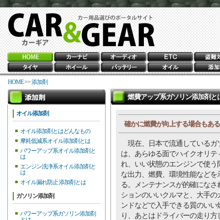
HOME
>>
添加剤
燃費アップ系ガソリン添加剤と
オイル添加剤
確かに燃費が向上する場合もある
オイル添加剤とはどんなもの
摩耗低減系オイル添加剤とは
現在、日本で流通しているガ
パワーアップ系オイル添加剤と
は、あらゆる面でハイクオリテ
は
れ、いい状態のエンジンで使う
エンジン洗浄系オイル添加剤と
は
な出力、燃費、環境性能などを
オイル漏れ防止 添加剤とは
る。メンテナンスが的確になさ
ションのいいクルマと、大手の
ガソリン添加剤
ンドなどで入手できる質のいい
パワーアップ系ガソリン添加剤
り、あとはドライバーの走り方
とは