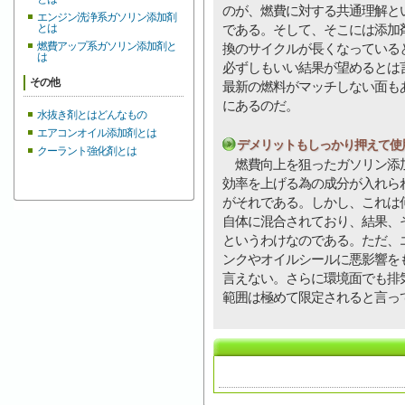
のが、燃費に対する共通理解と
エンジン洗浄系ガソリン添加剤
とは
である。そして、そこには添加
燃費アップ系ガソリン添加剤と
換のサイクルが長くなっている
は
必ずしもいい結果が望めるとは
その他
最新の燃料がマッチしない面も
にあるのだ。
水抜き剤とはどんなもの
エアコンオイル添加剤とは
デメリットもしっかり押えて使
クーラント強化剤とは
燃費向上を狙ったガソリン添加
効率を上げる為の成分が入れら
がそれである。しかし、これは
自体に混合されており、結果、
というわけなのである。ただ、
ンクやオイルシールに悪影響を
言えない。さらに環境面でも排
範囲は極めて限定されると言っ