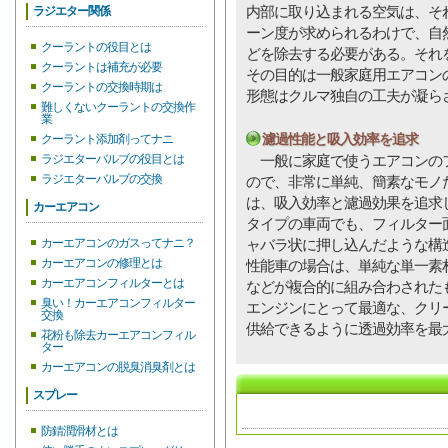
内部に取り込まれる空気は、そ
ラジエター関係
ーン度が求められるわけで、自然
クーラントの役目とは
どを除去する必要がある。それ
クーラントは補充が必要
その目的は一般家庭用エアコン
クーラントの交換時期は
形態はクルマ独自の工夫が凝ら
難しくないクーラントの交換作
業
濾過性能と吸入効率を追求
クーラント添加剤ってナニ
ラジエターバルブの役目とは
一般に家庭で使うエアコンのフ
ラジエターバルブの交換
ので、非常に単純、簡素なモノ
は、吸入効率と濾過効果を追求
カーエアコン
タイプの車両でも、フィルター
カーエアコンのガスってナニ？
ャバラ状に押し込んだような構
カーエアコンの修理とは
性能車の場合は、単純な単一素
カーエアコンフィルターとは
などが複合的に組み合わされた
臭い！カーエアコンフィルター
エンジンにとって最適な、クリ
交換
供給できるように透過効率を最
花粉も除去カーエアコンフィル
ター
カーエアコンの脱臭消臭剤とは
スプレー
防錆潤滑材とは