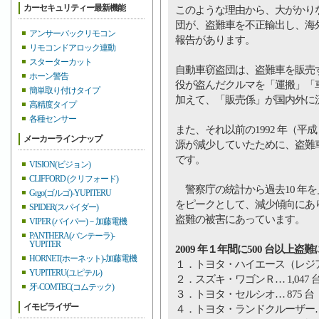
カーセキュリティー最新機能
このような理由から、大がかり
団が、盗難車を不正輸出し、海
アンサーバックリモコン
報告があります。
リモコンドアロック連動
スターターカット
自動車窃盗団は、盗難車を販売
ホーン警告
役が盗んだクルマを「運搬」「
簡単取り付けタイプ
加えて、「販売係」が国内外に
高精度タイプ
各種センサー
また、それ以前の1992 年（
メーカーラインナップ
源が減少していたために、盗難
です。
VISION(ビジョン)
CLIFFORD (クリフォード)
警察庁の統計から過去10 年を見ると
Grgo(ゴルゴ)-YUPITERU
をピークとして、減少傾向にあります
SPIDER(スパイダー)
盗難の被害にあっています。
VIPER (バイパー)－加藤電機
PANTHERA(バンテーラ)-
YUPITER
2009 年１年間に500 台以上
HORNET(ホーネット)-加藤電機
１．トヨタ・ハイエース（レジアス
YUPITERU(ユピテル)
２．スズキ・ワゴンＲ… 1,047 
牙-COMTEC(コムテック)
３．トヨタ・セルシオ… 875 台
イモビライザー
４．トヨタ・ランドクルーザー… 