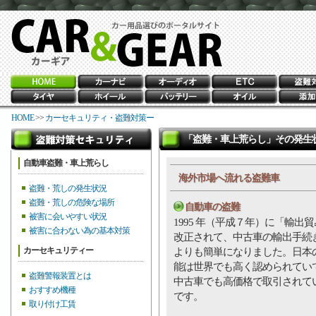
HOME
>>
カーセキュリティ・盗難対策ー
「盗難・車上荒らし」その発生
自動車盗難・車上荒らし
海外市場へ流れる盗難車
盗難・荒しの発生状況
盗難・荒しの危険な場所
自動車の盗難
被害に会いやすい状況
1995 年（平成７年）に「輸出
被害に合わない為の基本対策
改正されて、中古車の輸出手続
カーセキュリティー
よりも簡単になりました。日本
能は世界でも高く認められてい
盗難警報装置とは
中古車でも高価格で取引されて
おすすめ機種
です。
取り付け工賃