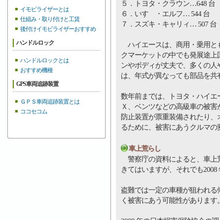
５．トヨタ・クラウン…648 台
イモビライザーとは
６．いすゞ・エルフ… 544 台
仕組み・取り付けと工賃
７．スズキ・キャリィ… 507 台
後付けイモビライザーおすすめ
ハンドルロック
ハイエースは、商用・乗用とも
クマーケットの中でも発展途上
ハンドルロックとは
ンやボディが丈夫で、多くの人
おすすめ機種
は、年式が異なっても部品を共
GPS車両追跡装置
数年前までは、トヨタ・ハイエ
ＧＰＳ車両追跡装置とは
Ｘ、ベンツなどの高級車の被害
ココセコム
防止装置が票重装備されたり、
るために、被害にあうクルマの
車上荒らし
警察庁の資料によると、車上荒らしは
きてはいますが、それでも2008 
盗難では一定の車種が狙われる
く被害にあう可能性があります