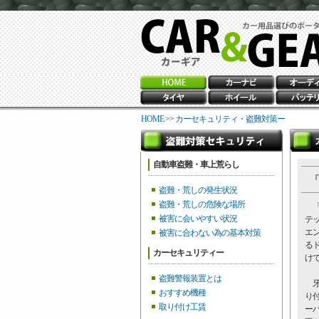
HOME
>>
カーセキュリティ・盗難対策ー
自動車盗難・車上荒らし
「
盗難・荒しの発生状況
盗難・荒しの危険な場所
「
被害に会いやすい状況
テ
エ
被害に合わない為の基本対策
る
カーセキュリティー
け
盗難警報装置とは
牙
おすすめ機種
り付
取り付け工賃
ーバ