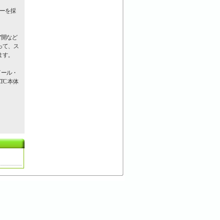
サーを採
ア開など
って、ス
ます。
イール・
C 本体