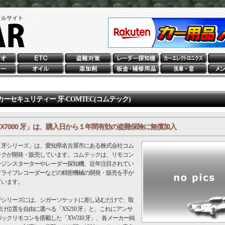
カーセキュリティー 牙-COMTEC(コムテック)
X7000 牙」は、購入日から１年間有効の盗難保険に無償加入
牙シリーズ」は、愛知県名古屋市にある株式会社コム
ックが開発・販売しています。コムテックは、リモコン
ンジンスターターやレーダー探知機、近年注目されてい
ドライブレコーダーなどの精密機械の開発・販売を手が
ています。
シリーズには、シガーソケットに差し込むだけで、取
け位置を自由に選べる「XS210 牙」と、これにアンサ
ックリモコンを搭載した「XW310 牙」、各メーカー純