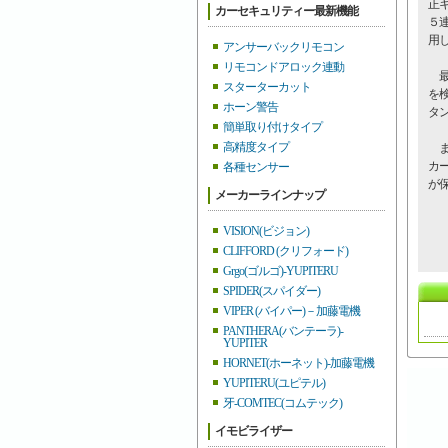
正
カーセキュリティー最新機能
５連
用
アンサーバックリモコン
リモコンドアロック連動
最
スターターカット
を
ホーン警告
タ
簡単取り付けタイプ
高精度タイプ
ま
カ
各種センサー
が保
メーカーラインナップ
VISION(ビジョン)
CLIFFORD (クリフォード)
Grgo(ゴルゴ)-YUPITERU
SPIDER(スパイダー)
VIPER (バイパー)－加藤電機
PANTHERA(バンテーラ)-
YUPITER
HORNET(ホーネット)-加藤電機
YUPITERU(ユピテル)
牙-COMTEC(コムテック)
イモビライザー