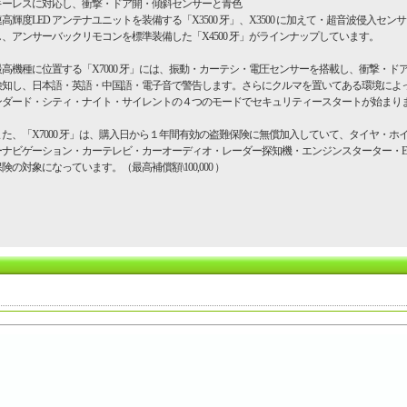
キーレスに対応し、衝撃・ドア開・傾斜センサーと青色
高輝度LED アンテナユニットを装備する「X3500 牙」、X3500 に加えて・超音波侵入セン
し、アンサーバックリモコンを標準装備した「X4500 牙」がラインナップしています。
高機種に位置する「X7000 牙」には、振動・カーテシ・電圧センサーを搭載し、衝撃・ド
検知し、日本語・英語・中国語・電子音で警告します。さらにクルマを置いてある環境によ
ンダード・シティ・ナイト・サイレントの４つのモードでセキュリティースタートが始まり
た、「X7000 牙」は、購入日から１年間有効の盗難保険に無償加入していて、タイヤ・ホ
ーナビゲーション・カーテレビ・カーオーディオ・レーダー探知機・エンジンスターター・ET
険の対象になっています。（最高補償額\100,000 ）