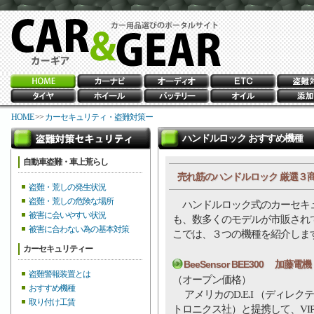
HOME
>>
カーセキュリティ・盗難対策ー
ハンドルロック おすすめ機種
自動車盗難・車上荒らし
売れ筋のハンドルロック 厳選３
盗難・荒しの発生状況
盗難・荒しの危険な場所
ハンドルロック式のカーセキ
被害に会いやすい状況
も、数多くのモデルが市販され
被害に合わない為の基本対策
こでは、３つの機種を紹介しま
カーセキュリティー
BeeSensor BEE300 加藤電機
盗難警報装置とは
（オープン価格）
おすすめ機種
アメリカのD.E.I （ディレク
取り付け工賃
トロニクス社）と提携して、VIP