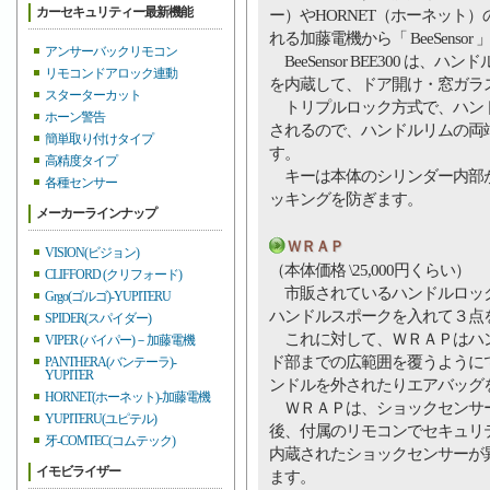
カーセキュリティー最新機能
ー）やHORNET（ホーネット
れる加藤電機から「 BeeSens
アンサーバックリモコン
BeeSensor BEE300 
リモコンドアロック連動
を内蔵して、ドア開け・窓ガラ
スターターカット
トリプルロック方式で、ハンド
ホーン警告
されるので、ハンドルリムの両
簡単取り付けタイプ
す。
高精度タイプ
キーは本体のシリンダー内部が
各種センサー
ッキングを防ぎます。
メーカーラインナップ
ＷＲＡＰ
VISION(ビジョン)
（本体価格 \25,000円くらい）
CLIFFORD (クリフォード)
市販されているハンドルロック
Grgo(ゴルゴ)-YUPITERU
ハンドルスポークを入れて３点
SPIDER(スパイダー)
これに対して、ＷＲＡＰはハン
VIPER (バイパー)－加藤電機
ド部までの広範囲を覆うように
PANTHERA(バンテーラ)-
YUPITER
ンドルを外されたりエアバッグ
HORNET(ホーネット)-加藤電機
ＷＲＡＰは、ショックセンサー
YUPITERU(ユピテル)
後、付属のリモコンでセキュリ
牙-COMTEC(コムテック)
内蔵されたショックセンサーが
イモビライザー
ます。