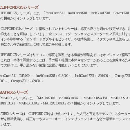
CLIFFORD G5シリーズ
IFFORD G5シリーズ」には、「AvantGuard 5.1J ・IntelliGuard870J ・IntelliGuard 770J ・Concept 570J
の５機種がラインナップしています。
CLIFFORD G5シリーズ」に搭載されているセンサーは、感度の良さと細かい設定ができ、
力抑えることを可能にしています。全モデルにイグニッションとスターターの２系統に対す
ラインを制御する「オンボードダブルイモビライザ」を標準装備し、イタズラや車上荒らし
、特にクルマの窃盗防止に対して威力を発揮します。
LIFFORD G5シリーズはリモコンで感度を調整できる機能が標準あるいはオプションで搭載
。これは、本体で調整することは、手の届く範囲に本体やセンサーがあることを意味するた
ンでの操作は、手が届かない位置に設置が可能ということになります。
tGuard 5.1J：\315,000 ～、IntelliGuard870J：\218,000 ～、IntelliGuard 770J： \208,000 ～、Concept 57
,000 ～、Concept 470J：\142,000 ～
MATRIXシリーズ
TRIXシリーズ」は、「MATRIX 10J ・MATRIX 10.5XJ ・ MATRIX RSX3.5J ・MATRIX S330
TRIX 330X1 ・MATRIX 330X2 ・MATRIX 330X3 」の７機種がラインナップしています。
TRIXシリーズは、CLIFFORD G5をより使いやすくした入門と言えるモデルで、スタータ
イザを標準装備し、純正キーやスマートキー、インテリジェントキーなどの最新キーシステ
ています。