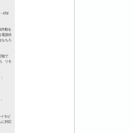
 ・470J
誤作動を
る電源供
はもちろ
可能で
め、リモ
0J：
 ・
ーイモビ
ムに対応