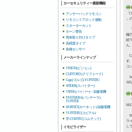
カーセキュリティー最新機能
「CL
アンサーバックリモコン
」
リモコンドアロック連動
スターターカット
「
ホーン警告
極
簡単取り付けタイプ
給
高精度タイプ
ん
各種センサー
C
メーカーラインナップ
す
コ
VISION(ビジョン)
CLIFFORD (クリフォード)
Avan
Grgo(ゴルゴ)-YUPITERU
\165
SPIDER(スパイダー)
VIPER (バイパー)－加藤電機
PANTHERA(バンテーラ)-
「MA
YUPITER
MA
HORNET(ホーネット)-加藤電機
YUPITERU(ユピテル)
MA
牙-COMTEC(コムテック)
ラ
し
イモビライザー