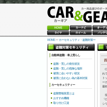
HOME
>>
カーセキュリティ・盗難対策ー
自動車盗難・車上荒らし
四
盗難・荒しの発生状況
盗難・荒しの危険な場所
CL
被害に会いやすい状況
れ
ト
被害に合わない為の基本対策
ー
カーセキュリティー
最
盗難警報装置とは
現在
おすすめ機種
「C
取り付け工賃
シ