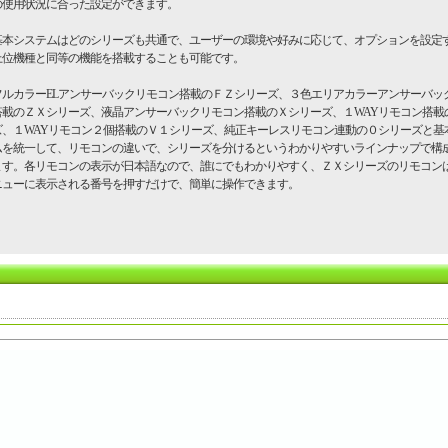
の使用状況に合った設定ができます。
本システムはどのシリーズも共通で、ユーザーの環境や好みに応じて、オプションを設定
上位機種と同等の機能を搭載することも可能です。
ルカラーELアンサーバックリモコン搭載のＦＺシリーズ、３色エリアカラーアンサーバッ
搭載のＺＸシリーズ、液晶アンサーバックリモコン搭載のＸシリーズ、１WAYリモコン搭載
ズ、１WAYリモコン２個搭載のＶ１シリーズ、純正キーレスリモコン連動の０シリーズと基
ムを統一して、リモコンの違いで、シリーズを分けるというわかりやすいラインナップで構
ます。各リモコンの表示が日本語なので、誰にでもわかりやすく、ＺＸシリーズのリモコン
ニューに表示される番号を押すだけで、簡単に操作できます。