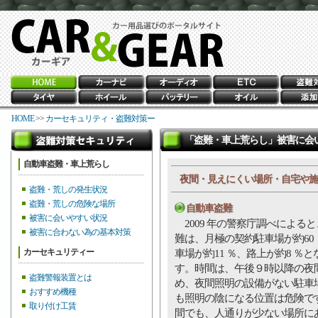
HOME
>>
カーセキュリティ・盗難対策ー
「盗難・車上荒らし」被害に会
自動車盗難・車上荒らし
夜間・見えにくい場所・自宅や施
盗難・荒しの発生状況
盗難・荒しの危険な場所
自動車盗難
被害に会いやすい状況
2009 年の警察庁調べによる
被害に合わない為の基本対策
難は、月極の契約駐車場が約60
カーセキュリティー
車場が約11 ％、路上が約8 ％
す。時間は、午後９時以降の夜
盗難警報装置とは
め、夜間照明の設備がない駐車
おすすめ機種
も照明の陰になる位置は危険で
取り付け工賃
間でも、人通りが少ない場所に