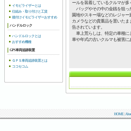
ールを装着しているクルマが多
イモビライザーとは
バッグやその中の金銭を狙った
仕組み・取り付けと工賃
園地やスキー場などのレジャー
後付けイモビライザーおすすめ
カメラなどの貴重品を置いたま
ハンドルロック
告されています。
車上荒らしは、特定の車種にと
ハンドルロックとは
車や年式の古いクルマも被害に
おすすめ機種
GPS車両追跡装置
ＧＰＳ車両追跡装置とは
ココセコム
HOME
|
Abo