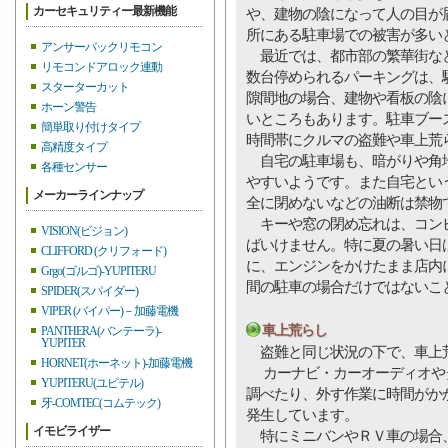
カーセキュリティー最新機能
や、建物の陰になって人の目が
所にある駐車場での被害が多い
アンサーバックリモコン
最近では、都市部の繁華街など
リモコンドアロック連動
数台停められるパーキングは、
スターターカット
隙間地の場合、建物や看板の陰
ホーン警告
いところもあります。駐車ブー
簡単取り付けタイプ
時間帯にクルマの盗難や車上荒
高精度タイプ
自宅の駐車場も、暗がりや角地
各種センサー
やすいようです。また自宅とい
メーカーラインナップ
全に閉めないなどの油断は禁物
キーや窓の閉め忘れは、コンビ
VISION(ビジョン)
ばいけません。特に夏の暑い日
CLIFFORD (クリフォード)
に、エンジンをかけたまま店内
Grgo(ゴルゴ)-YUPITERU
間の駐車の場合だけではないこ
SPIDER(スパイダー)
VIPER (バイパー)－加藤電機
車上荒らし
PANTHERA(バンテーラ)-
YUPITER
盗難と同じ状況の下で、車上
HORNET(ホーネット)-加藤電機
カーナビ・カーオーディオや
YUPITERU(ユピテル)
調べたり、外す作業に時間がか
牙-COMTEC(コムテック)
発生しています。
イモビライザー
特にミニバンやＲＶ車の場合、