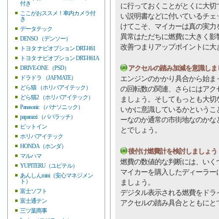
付き
に行っておくことがとくに大切
ここがおススメ！車内カメラ付
い説明書などに付いているチェ
き
けてこそ、マイカーは真の実力
データテック
異常はただちに燃費に大きく影
DENSO （デンソー）
改善つまりアップポイントに大
トヨタ ナビオプション DRT-H61
トヨタ ナビオプション DRT-H61A
アクセルの踏み加減を意識しま
DRIVE-ONE （PSD）
ドラドラ （JAFMATE）
エンジンのかかり具合から始ま
どら猫 （ホリバアイテック）
の回転数の関連、さらにはアク
どら猫2 （ホリバアイテック）
ましょう。そしてもっとも大切
Panasonic （パナソニック）
いかに意識しているかというこ
paparazzi （パパラッチ）
ーなのか通常の市街地なのかな
ピットイン
とでしょう。
ホリバアイテック
HONDA（ホンダ）
後付け燃費計を検討しましょう
マルハマ
燃費の数値的な判断には、いく
YUPITERU（ユピテル）
マイカーを購入したディーラー
あんしんmini（安心マネジメン
ト）
ましょう。
富士ソフト
デジタル表示される燃費をドラ
富士通テン
アクセルの踏み具合とともにと
三ツ葉商事