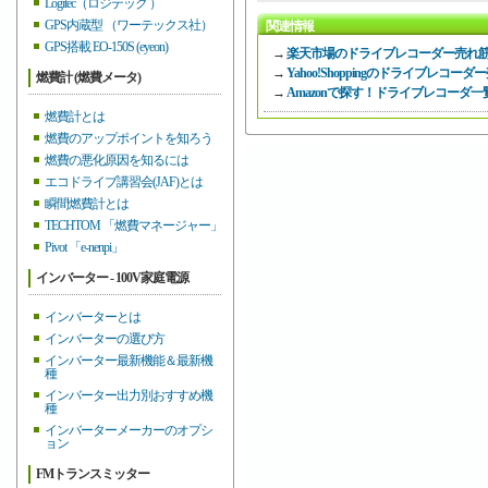
Logitec（ロジテック ）
GPS内蔵型 （ワーテックス社）
関連情報
GPS搭載 EO-150S (eyeon)
→
楽天市場のドライブレコーダー売れ
→
Yahoo!Shoppingのドライブレコ
燃費計 (燃費メータ)
→
Amazonで探す！ドライブレコーダ一
燃費計とは
燃費のアップポイントを知ろう
燃費の悪化原因を知るには
エコドライブ講習会(JAF)とは
瞬間燃費計とは
TECHTOM 「燃費マネージャー」
Pivot 「e-nenpi」
インバーター - 100V家庭電源
インバーターとは
インバーターの選び方
インバーター最新機能＆最新機
種
インバーター出力別おすすめ機
種
インバーターメーカーのオプシ
ョン
FMトランスミッター