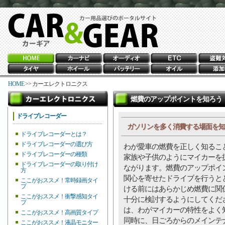
HOME
>> カーエレクトロニクス
燃費のアップポイントを知ろう
ドライブレコーダー
ガソリンを多く消費する場面を知
ドライブレコーダーとは？
ドライブレコーダーの選び方
わが愛車の燃費を正しく知るこ
ドライブレコーダーの種類
家族や子供のようにマイカーを
ドライブレコーダーの取り付け
ながります。燃費のアップポイ
方
関心を寄せたドライブを行うと
ここがおススメ！常時録画タイ
プ
ける前にはあらかじめ燃費に関
ここがおススメ！衝撃感知タイ
十分に検討するようにしてくだ
プ
は、わがマイカーの特性をよく
ここがおススメ！高画質タイプ
同時に、日ごろからのメインテ
ここがおススメ！液晶モニター