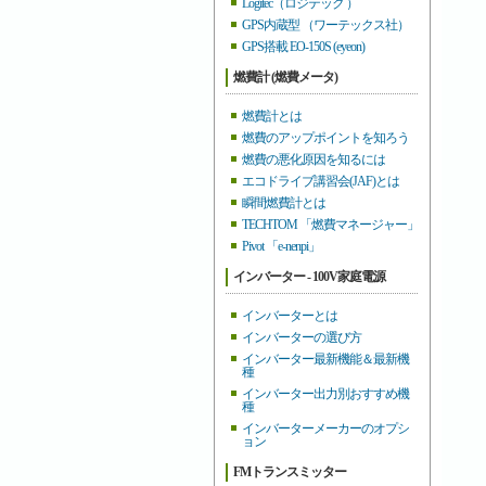
Logitec（ロジテック ）
GPS内蔵型 （ワーテックス社）
GPS搭載 EO-150S (eyeon)
燃費計 (燃費メータ)
燃費計とは
燃費のアップポイントを知ろう
燃費の悪化原因を知るには
エコドライブ講習会(JAF)とは
瞬間燃費計とは
TECHTOM 「燃費マネージャー」
Pivot 「e-nenpi」
インバーター - 100V家庭電源
インバーターとは
インバーターの選び方
インバーター最新機能＆最新機
種
インバーター出力別おすすめ機
種
インバーターメーカーのオプシ
ョン
FMトランスミッター