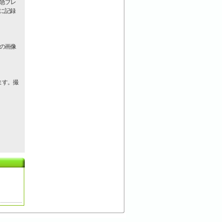
・急ブレ
に記録
での画像
ます。撮