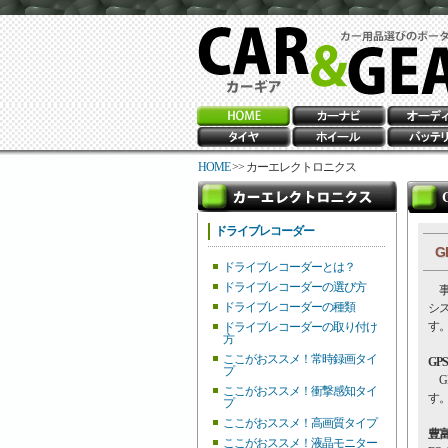
HOME
>> カーエレクトロニクス
ドライブレコーダー
G
ドライブレコーダーとは？
ドライブレコーダーの選び方
事
ドライブレコーダーの種類
シ
す
ドライブレコーダーの取り付け
方
ここがおススメ！常時録画タイ
GP
プ
GP
ここがおススメ！衝撃感知タイ
す
プ
ここがおススメ！高画質タイプ
豊
ここがおススメ！液晶モニター