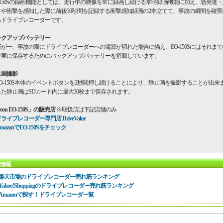
O-150Sの録画機能としては、走行中の映像を常に録画し続ける常時録画機能に加え、急発進
キや衝撃を感知した際に前後30秒間を記録する衝撃感知録画の2本立てて、事故の瞬間を確実
るドライブレコーダーです。
ックアップバッテリー
が一、事故の際にドライブレコーダーへの電源が切れた場合に備え、EO-150Sにはそれま
確実に保存するためにバックアップバッテリーを搭載しています。
止画撮影
O-150S本体のイベントボタンを2秒間押し続けることにより、静止画を撮影することが出来
した静止画はSDカード内に最大30枚まで保存されます。
yeon EO-150S」の販売店
※取扱店は下記店舗のみ
ライブレコーダー専門店 DriveValue
mazonでEO-150Sをチェック
情報
楽天市場のドライブレコーダー売れ筋ランキング
Yahoo!Shoppingのドライブレコーダー売れ筋ランキング
Amazonで探す！ドライブレコーダ一覧