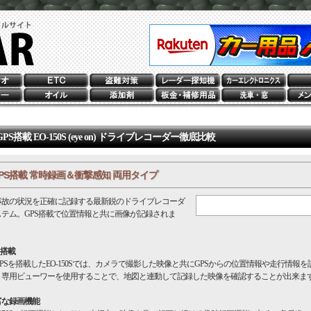
GPS搭載 EO-150S (eye on) ドライブレコーダー徹底比較
PS搭載 常時録画＆衝撃感知 両用タイプ
故の状況を正確に記録する最新鋭のドライブレコーダ
ステム。GPS搭載で位置情報と共に画像が記録されま
。
S搭載
Sを搭載したEO-150Sでは、カメラで撮影した映像と共にGPSからの位置情報や走行情報を
。専用ビューワーを使用することで、地図と連動して記録した映像を確認することが出来ま
富な録画機能