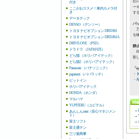
E
付き
ー
ここがおススメ！車内カメラ付
き
す
データテック
バ
DENSO （デンソー）
万
トヨタ ナビオプション DRT-H61
を
トヨタ ナビオプション DRT-H61A
DRIVE-ONE （PSD）
静
ドラドラ （JAFMATE）
E
どら猫 （ホリバアイテック）
影
どら猫2 （ホリバアイテック）
Panasonic （パナソニック）
「e
・
ド
paparazzi （パパラッチ）
・
A
ピットイン
ホリバアイテック
HONDA（ホンダ）
マルハマ
関連
YUPITERU（ユピテル）
→
あんしんmini（安心マネジメン
ト）
→
富士ソフト
→
富士通テン
三ツ葉商事