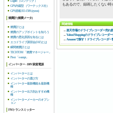
Logitec（ロジテック ）
もあるので、録画したくない時
GPS内蔵型 （ワーテックス社）
GPS搭載 EO-150S (eyeon)
燃費計 (燃費メータ)
関連情報
燃費計とは
→
楽天市場のドライブレコーダー売れ
燃費のアップポイントを知ろう
→
Yahoo!Shoppingのドライブレコ
燃費の悪化原因を知るには
→
Amazonで探す！ドライブレコーダ一
エコドライブ講習会(JAF)とは
瞬間燃費計とは
TECHTOM 「燃費マネージャー」
Pivot 「e-nenpi」
インバーター - 100V家庭電源
インバーターとは
インバーターの選び方
インバーター最新機能＆最新機
種
インバーター出力別おすすめ機
種
インバーターメーカーのオプシ
ョン
FMトランスミッター