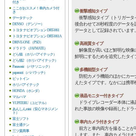
付き
ここがおススメ！車内カメラ付
衝撃感知タイプ
き
衝撃感知タイプ（トリガータイ
データテック
後合わせて20秒程度のデータ
DENSO （デンソー）
データとして記録されています
トヨタ ナビオプション DRT-H61
トヨタ ナビオプション DRT-H61A
DRIVE-ONE （PSD）
高画質タイプ
ドラドラ （JAFMATE）
解像度が高いほど鮮明な映像に
どら猫 （ホリバアイテック）
鮮明にするためを追究したタイ
どら猫2 （ホリバアイテック）
Panasonic （パナソニック）
多機能型タイプ
paparazzi （パパラッチ）
防犯カメラ機能のほかにカーナ
ピットイン
えたタイプです。なかには携帯
ホリバアイテック
HONDA（ホンダ）
液晶モニター付きタイプ
マルハマ
ドライブレコーダー本体に液晶
YUPITERU（ユピテル）
れた事故の映像や録画したドラ
あんしんmini（安心マネジメン
ト）
富士ソフト
車内カメラ付きタイプ
富士通テン
前方と車内両方を撮ることが可
三ツ葉商事
します。また、車内カメラはオ