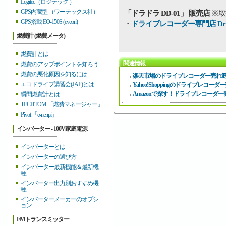
Logitec（ロジテック ）
GPS内蔵型 （ワーテックス社）
「ドラドラ DD-01」 販売店
※取
GPS搭載 EO-150S (eyeon)
・
ドライブレコーダー専門店 Drive
燃費計 (燃費メータ)
燃費計とは
関連情報
燃費のアップポイントを知ろう
燃費の悪化原因を知るには
→
楽天市場のドライブレコーダー売れ
エコドライブ講習会(JAF)とは
→
Yahoo!Shoppingのドライブレコ
→
Amazonで探す！ドライブレコーダ一
瞬間燃費計とは
TECHTOM 「燃費マネージャー」
Pivot 「e-nenpi」
インバーター - 100V家庭電源
インバーターとは
インバーターの選び方
インバーター最新機能＆最新機
種
インバーター出力別おすすめ機
種
インバーターメーカーのオプシ
ョン
FMトランスミッター