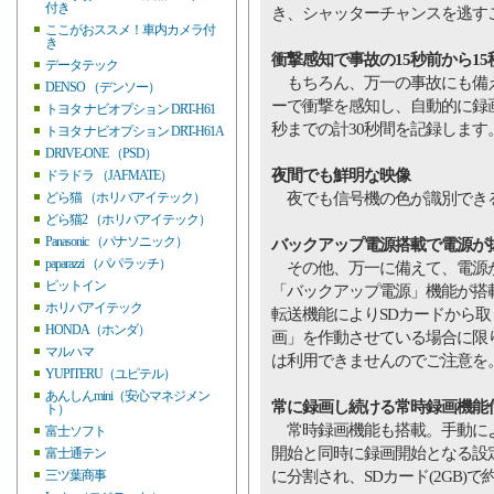
付き
き、シャッターチャンスを逃す
ここがおススメ！車内カメラ付
き
衝撃感知で事故の15秒前から1
データテック
もちろん、万一の事故にも備え
DENSO （デンソー）
ーで衝撃を感知し、自動的に録画
トヨタ ナビオプション DRT-H61
秒までの計30秒間を記録します
トヨタ ナビオプション DRT-H61A
DRIVE-ONE （PSD）
夜間でも鮮明な映像
ドラドラ （JAFMATE）
夜でも信号機の色が識別できる
どら猫 （ホリバアイテック）
どら猫2 （ホリバアイテック）
Panasonic （パナソニック）
バックアップ電源搭載で電源が
paparazzi （パパラッチ）
その他、万一に備えて、電源が
ピットイン
「バックアップ電源」機能が搭
ホリバアイテック
転送機能によりSDカードから
HONDA（ホンダ）
画」を作動させている場合に限
マルハマ
は利用できませんのでご注意を
YUPITERU（ユピテル）
あんしんmini（安心マネジメン
常に録画し続ける常時録画機能
ト）
常時録画機能も搭載。手動によ
富士ソフト
開始と同時に録画開始となる設
富士通テン
に分割され、SDカード(2GB)
三ツ葉商事