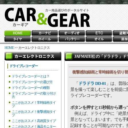
HOME
>> カーエレクトロニクス
JAFMATE社 の「ドラドラ 
ドライブレコーダー
衝撃感知録画と常時録画を切り替
ドライブレコーダーとは？
ドライブレコーダーの選び方
「
ドラドラ DD-01
」は、普段
ドライブレコーダーの種類
景を撮って楽しむことを前提に
ドライブレコーダーの取り付け
ライブレコーダーです。
方
ここがおススメ！常時録画タイ
プ
ボタンを押すと15秒前から遡っ
ここがおススメ！衝撃感知タイ
例えば、ドライブ中に「絶景だ
プ
景となってしまいます。でも手
ここがおススメ！高画質タイプ
記録することが可能なのです。押
ここがおススメ！液晶モニター