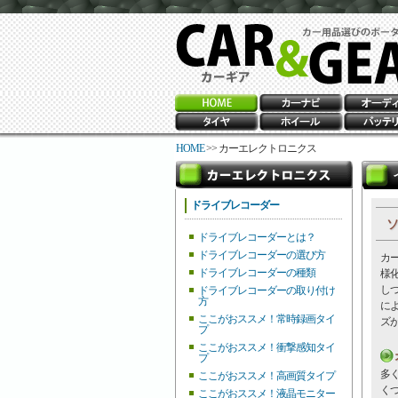
HOME
>> カーエレクトロニクス
ドライブレコーダー
ソ
ドライブレコーダーとは？
ドライブレコーダーの選び方
カ
ドライブレコーダーの種類
様
し
ドライブレコーダーの取り付け
方
に
ここがおススメ！常時録画タイ
ズ
プ
ここがおススメ！衝撃感知タイ
プ
多
ここがおススメ！高画質タイプ
く
ここがおススメ！液晶モニター