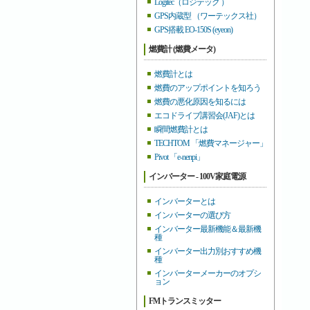
Logitec（ロジテック ）
GPS内蔵型 （ワーテックス社）
GPS搭載 EO-150S (eyeon)
燃費計 (燃費メータ)
燃費計とは
燃費のアップポイントを知ろう
燃費の悪化原因を知るには
エコドライブ講習会(JAF)とは
瞬間燃費計とは
TECHTOM 「燃費マネージャー」
Pivot 「e-nenpi」
インバーター - 100V家庭電源
インバーターとは
インバーターの選び方
インバーター最新機能＆最新機
種
インバーター出力別おすすめ機
種
インバーターメーカーのオプシ
ョン
FMトランスミッター