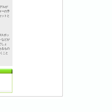
デルが
ターの予
セットと
Dスポッ
トなどが
でしょ
あるもの
いくこと