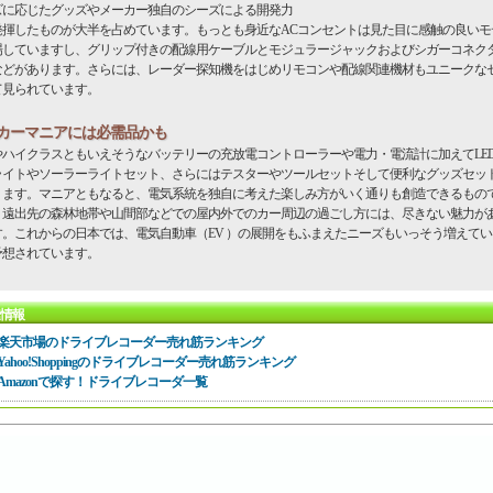
ズに応じたグッズやメーカー独自のシーズによる開発力
発揮したものが大半を占めています。もっとも身近なACコンセントは見た目に感触の良いモ
場していますし、グリップ付きの配線用ケーブルとモジュラージャックおよびシガーコネク
などがあります。さらには、レーダー探知機をはじめリモコンや配線関連機材もユニークな
て見られています。
カーマニアには必需品かも
やハイクラスともいえそうなバッテリーの充放電コントローラーや電力・電流計に加えてLE
ライトやソーラーライトセット、さらにはテスターやツールセットそして便利なグッズセッ
ります。マニアともなると、電気系統を独自に考えた楽しみ方がいく通りも創造できるもの
。遠出先の森林地帯や山間部などでの屋内外でのカー周辺の過ごし方には、尽きない魅力が
す。これからの日本では、電気自動車（EV ）の展開をもふまえたニーズもいっそう増えて
予想されています。
情報
楽天市場のドライブレコーダー売れ筋ランキング
Yahoo!Shoppingのドライブレコーダー売れ筋ランキング
Amazonで探す！ドライブレコーダ一覧