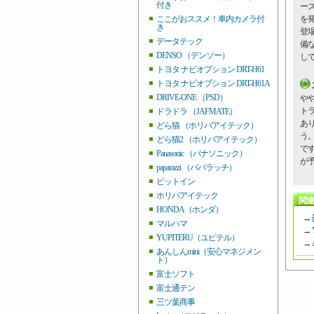
付き
ー
ここがおススメ！車内カメラ付
を
き
登
データテック
備
DENSO （デンソー）
し
トヨタ ナビオプション DRT-H61
トヨタ ナビオプション DRT-H61A
DRIVE-ONE （PSD）
や
ト
ドラドラ （JAFMATE）
あ
どら猫 （ホリバアイテック）
う
どら猫2 （ホリバアイテック）
で
Panasonic （パナソニック）
が
paparazzi （パパラッチ）
ピットイン
ホリバアイテック
関連
HONDA（ホンダ）
→
マルハマ
→
YUPITERU（ユピテル）
→
あんしんmini（安心マネジメン
ト）
富士ソフト
富士通テン
三ツ葉商事