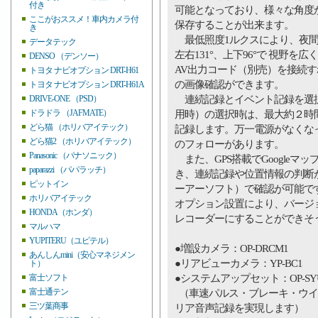
付き
可能となっており、様々な角度
ここがおススメ！車内カメラ付
保存することが出来ます。
き
最低照度1ルクスにより、夜間
データテック
左右131°、上下96°で 視野
DENSO （デンソー）
AV出力コード（別売）を接続
トヨタ ナビオプション DRT-H61
の画像確認ができます。
トヨタ ナビオプション DRT-H61A
連続記録とイベント記録を選択
DRIVE-ONE （PSD）
ドラドラ （JAFMATE）
用時）の選択時は、最大約２時間の
どら猫 （ホリバアイテック）
記録します。万一電源がなくな
どら猫2 （ホリバアイテック）
のフォローがあります。
Panasonic （パナソニック）
また、GPS搭載でGoogle
paparazzi （パパラッチ）
き、連続記録や位置情報の判断
ピットイン
ーアーソフト）で確認が可能で
ホリバアイテック
オプション設置により、バージ
HONDA（ホンダ）
レコーダーにすることができそ
マルハマ
YUPITERU（ユピテル）
●増設カメラ：OP-DRCM1
あんしんmini（安心マネジメン
●リアビューカメラ：YP-BC1
ト）
●システムアップセット：OP-SYU
富士ソフト
富士通テン
（車速パルス・ブレーキ・ウイ
三ツ葉商事
リア音声記録を実現します）