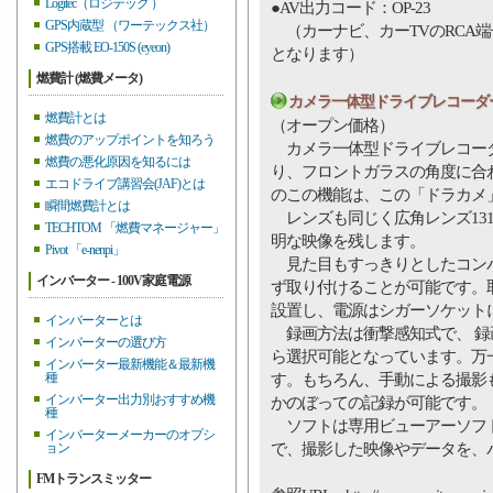
Logitec（ロジテック ）
●AV出力コード：OP-23
GPS内蔵型 （ワーテックス社）
（カーナビ、カーTVのRCA
GPS搭載 EO-150S (eyeon)
となります）
燃費計 (燃費メータ)
カメラ一体型ドライブレコーダー 
燃費計とは
（オープン価格）
燃費のアップポイントを知ろう
カメラ一体型ドライブレコーダー
燃費の悪化原因を知るには
り、フロントガラスの角度に合
エコドライブ講習会(JAF)とは
のこの機能は、この「ドラカメ
瞬間燃費計とは
レンズも同じく広角レンズ131
TECHTOM 「燃費マネージャー」
明な映像を残します。
Pivot 「e-nenpi」
見た目もすっきりとしたコンパク
インバーター - 100V家庭電源
ず取り付けることが可能です。
設置し、電源はシガーソケット
インバーターとは
録画方法は衝撃感知式で、 録
インバーターの選び方
ら選択可能となっています。万一
インバーター最新機能＆最新機
種
す。もちろん、手動による撮影
インバーター出力別おすすめ機
かのぼっての記録が可能です。
種
ソフトは専用ビューアーソフト
インバーターメーカーのオプシ
で、撮影した映像やデータを、
ョン
FMトランスミッター