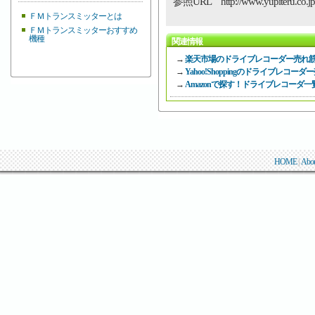
参照URL http://www.yupiteru.co.jp/pr
ＦＭトランスミッターとは
ＦＭトランスミッターおすすめ
機種
関連情報
→
楽天市場のドライブレコーダー売れ
→
Yahoo!Shoppingのドライブレコ
→
Amazonで探す！ドライブレコーダ一
HOME
|
Abo