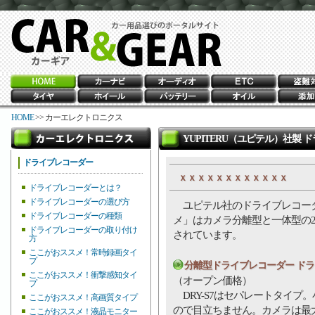
HOME
>> カーエレクトロニクス
YUPITERU（ユピテル）社製
ドライブレコーダー
ｘｘｘｘｘｘｘｘｘｘｘｘ
ドライブレコーダーとは？
ドライブレコーダーの選び方
ユピテル社のドライブレコー
ドライブレコーダーの種類
メ」はカメラ分離型と一体型の
ドライブレコーダーの取り付け
されています。
方
ここがおススメ！常時録画タイ
プ
分離型ドライブレコーダー ドラカメ
ここがおススメ！衝撃感知タイ
（オープン価格）
プ
DRY-S7はセパレートタイプ
ここがおススメ！高画質タイプ
ので目立ちません。カメラは最
ここがおススメ！液晶モニター