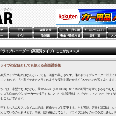
ドライブレコーダー（高画質タイプ）ここがおススメ！
ライブの記録としても使える高画質映像
画質タイプの魅力はなんといっても、画像の美しさです。他のドライブレコーダー以上に
しているので、「小型ビデオカメラ」のような役割を果たせるくらいのものが多くあります
には、小型でありながら、最大SXGA（1280×1024）サイズの画面で録画できるものもあ
レンズもCanonなどのメーカーを採用することで、焦点距離までこだわり、ハイクオリティな
しむことができます。
声ももちろんリアルタイムに記録。画像サイズを変更することも可能。容量も32GBまでの
対応しているのもあります。事故・防犯用だけでなく、ドライブ記録そのものを楽しみたい