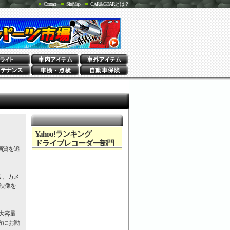
Contact
SiteMap
CAR&GEARとは？
Yahoo!ランキング
ドライブレコーダー部門
画質を追
。
り、カメ
映像を
大容量
方にお勧