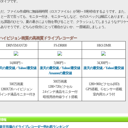
のタイプです。
だ、ファイル作成時に無録画時間（ロスファイル）が5秒～10秒存在するようです。また、
」と一言で言っても、モニター付き、モニターなしなど、そのスペックは幅広くあります。
性も課題のひとつ。夏の暑さにより熱を帯びることで、クラッシュしてしまうようなデリケ
もありそうです。どちらが自分にとって都合がよいか、一度確認しましょう。
ハイビジョン画質の高画質ドライブレコーダー
DRIVEMAN720
FS-DR800
HKS DMR
14,800円～
5,980円～
34,300円～
天の最安値
／
Yahoo!最安値
楽天の最安値
／
Yahoo!最安値
楽天の最安値
／
Yahoo!最安値
Amazonの最安値
500万画素
500万画素
1280×960ピクセル(HD)
1280×720ピクセル
1280X720 ハイビジョン
GPS搭載、Gセンサー搭載
2.4インチ液晶モニター付
.5インチ液晶モニター付き
室内用カメラ付
暗視用赤外線ライト搭載
情報
楽天市場のドライブレコーダー売れ筋ランキング