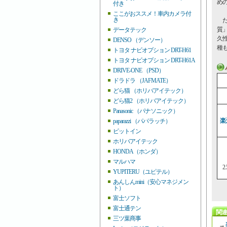
め
付き
ここがおススメ！車内カメラ付
き
た
質
データテック
久
DENSO （デンソー）
種
トヨタ ナビオプション DRT-H61
トヨタ ナビオプション DRT-H61A
DRIVE-ONE （PSD）
ドラドラ （JAFMATE）
どら猫 （ホリバアイテック）
どら猫2 （ホリバアイテック）
Panasonic （パナソニック）
楽
paparazzi （パパラッチ）
ピットイン
ホリバアイテック
HONDA（ホンダ）
マルハマ
2
YUPITERU（ユピテル）
あんしんmini（安心マネジメン
ト）
富士ソフト
富士通テン
関連
三ツ葉商事
→