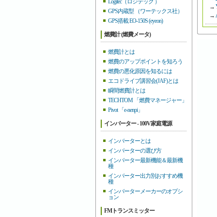
Logitec（ロジテック ）
→
GPS内蔵型 （ワーテックス社）
→
GPS搭載 EO-150S (eyeon)
燃費計 (燃費メータ)
燃費計とは
燃費のアップポイントを知ろう
燃費の悪化原因を知るには
エコドライブ講習会(JAF)とは
瞬間燃費計とは
TECHTOM 「燃費マネージャー」
Pivot 「e-nenpi」
インバーター - 100V家庭電源
インバーターとは
インバーターの選び方
インバーター最新機能＆最新機
種
インバーター出力別おすすめ機
種
インバーターメーカーのオプシ
ョン
FMトランスミッター