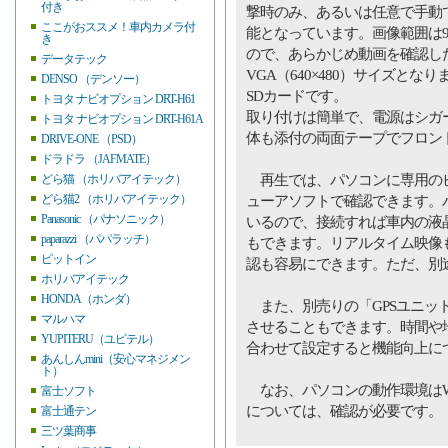
付き
撃時のみ、あるいは任意で手動
ここがおススメ！車内カメラ付
能となっています。画像範囲は
き
ので、あらかじめ動画を確認し
データテック
VGA（640×480）サイズと
DENSO （デンソー）
SDカードです。
トヨタ ナビオプション DRT-H61
取り付けは簡単で、電源はシガ
トヨタ ナビオプション DRT-H61A
体も添付の両面テープでフロン
DRIVE-ONE （PSD）
ドラドラ （JAFMATE）
再生では、パソコンに専用のビ
どら猫 （ホリバアイテック）
どら猫2 （ホリバアイテック）
ューアソフトで確認できます。
Panasonic （パナソニック）
いるので、接続すれば車内の液
paparazzi （パパラッチ）
もできます。リアルタイム映像
ピットイン
認も容易にできます。ただ、別
ホリバアイテック
HONDA（ホンダ）
また、別売りの「GPSユニット」
マルハマ
させることもできます。時間や
YUPITERU（ユピテル）
合わせて設定すると機能向上に
あんしんmini（安心マネジメン
ト）
なお、パソコンの動作環境はWind
富士ソフト
については、確認が必要です。
富士通テン
三ツ葉商事