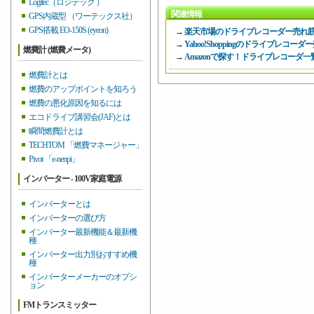
Logitec（ロジテック ）
関連情報
GPS内蔵型 （ワーテックス社）
GPS搭載 EO-150S (eyeon)
→
楽天市場のドライブレコーダー売れ
→
Yahoo!Shoppingのドライブレコ
燃費計 (燃費メータ)
→
Amazonで探す！ドライブレコーダ一
燃費計とは
燃費のアップポイントを知ろう
燃費の悪化原因を知るには
エコドライブ講習会(JAF)とは
瞬間燃費計とは
TECHTOM 「燃費マネージャー」
Pivot 「e-nenpi」
インバーター - 100V家庭電源
インバーターとは
インバーターの選び方
インバーター最新機能＆最新機
種
インバーター出力別おすすめ機
種
インバーターメーカーのオプシ
ョン
FMトランスミッター