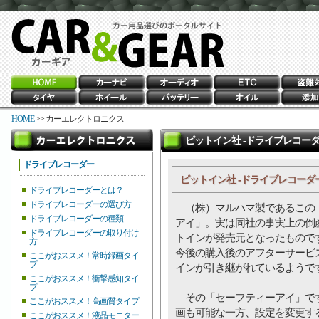
HOME
>> カーエレクトロニクス
ピットイン社 -ドライブレコーダー「
ドライブレコーダー
ピットイン社 -ドライブレコーダー「
ドライブレコーダーとは？
ドライブレコーダーの選び方
（株）マルハマ製であるこの
ドライブレコーダーの種類
アイ」。実は同社の事実上の倒
ドライブレコーダーの取り付け
トインが発売元となったもので
方
今後の購入後のアフターサービ
ここがおススメ！常時録画タイ
プ
インが引き継がれているようで
ここがおススメ！衝撃感知タイ
プ
その「セーフティーアイ」で
ここがおススメ！高画質タイプ
画も可能な一方、設定を変更す
ここがおススメ！液晶モニター