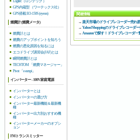
Logitec（ロジテック ）
GPS内蔵型 （ワーテックス社）
GPS搭載 EO-150S (eyeon)
関連情報
→
楽天市場のドライブレコーダー売れ
燃費計 (燃費メータ)
→
Yahoo!Shoppingのドライブレコ
→
Amazonで探す！ドライブレコーダ一
燃費計とは
燃費のアップポイントを知ろう
燃費の悪化原因を知るには
エコドライブ講習会(JAF)とは
瞬間燃費計とは
TECHTOM 「燃費マネージャー」
Pivot 「e-nenpi」
インバーター - 100V家庭電源
インバーターとは
インバーターの選び方
インバーター最新機能＆最新機
種
インバーター出力別おすすめ機
種
インバーターメーカーのオプシ
ョン
FMトランスミッター