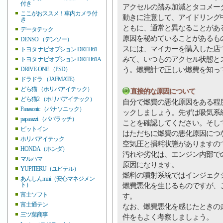
付き
アクセルの踏み加減とタコメー
ここがおススメ！車内カメラ付
動きに注意して、アイドリング
き
ともに、通常と異なることがあ
データテック
原因を秘めていることがあるも
DENSO （デンソー）
スには、マイカーを購入した店
トヨタ ナビオプション DRT-H61
みて、いつものアクセル状態と
トヨタ ナビオプション DRT-H61A
う。燃費計で正しい燃費を知っ
DRIVE-ONE （PSD）
ドラドラ （JAFMATE）
どら猫 （ホリバアイテック）
直接的な原因について
どら猫2 （ホリバアイテック）
自分で燃費の悪化原因をある程
Panasonic （パナソニック）
ックしましょう。先ずは吸気系
paparazzi （パパラッチ）
ことを確認してください。そし
ピットイン
はただちに燃費の悪化原因につ
ホリバアイテック
空気圧と損耗状態がありますの
HONDA（ホンダ）
汚れや劣化は、エンジン内部で
マルハマ
原因になります。
YUPITERU（ユピテル）
燃料の噴射系統ではインジェク
あんしんmini（安心マネジメン
ト）
燃費悪化を生じるものですが、
富士ソフト
す。
富士通テン
なお、燃費悪化を感じたときの
三ツ葉商事
件をもよく考察しましょう。