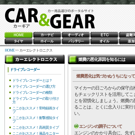
HOME
>> カーエレクトロニクス
燃費の悪化原因を知るには
ドライブレコーダー
燃費悪化は気づかぬうちになって
ドライブレコーダーとは？
ドライブレコーダーの選び方
マイカーの日ごろからの保守点
ドライブレコーダーの種類
もチェックリストを活用してこ
ドライブレコーダーの取り付け
とを習慣化しましょう。燃費の
方
ることは、とくに念入りに実行
ここがおススメ！常時録画タイ
プ
い。
ここがおススメ！衝撃感知タイ
プ
エンジンの調子について
ここがおススメ！高画質タイプ
エンジンのかかり具合に、先ず
ここがおススメ！液晶モニター