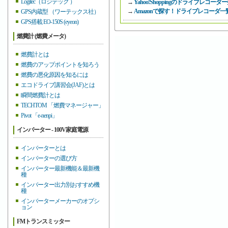
Logitec（ロジテック ）
→
Yahoo!Shoppingのドライブレコ
→
Amazonで探す！ドライブレコーダ一
GPS内蔵型 （ワーテックス社）
GPS搭載 EO-150S (eyeon)
燃費計 (燃費メータ)
燃費計とは
燃費のアップポイントを知ろう
燃費の悪化原因を知るには
エコドライブ講習会(JAF)とは
瞬間燃費計とは
TECHTOM 「燃費マネージャー」
Pivot 「e-nenpi」
インバーター - 100V家庭電源
インバーターとは
インバーターの選び方
インバーター最新機能＆最新機
種
インバーター出力別おすすめ機
種
インバーターメーカーのオプシ
ョン
FMトランスミッター