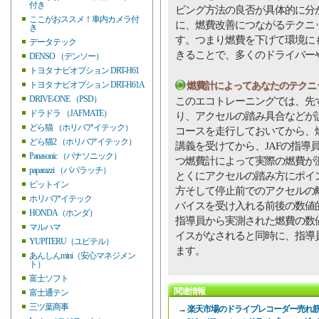
付き
ビング方法の良否が具体的に分
ここがおススメ！車内カメラ付
に、燃費改善につながるテクニ
き
す。つまり燃費を下げて環境に
データテック
きることで、多くのドライバー
DENSO （デンソー）
トヨタ ナビオプション DRT-H61
トヨタ ナビオプション DRT-H61A
燃費計によってあなたのテクニ
DRIVE-ONE （PSD）
このエコトレーニングでは、先
ドラドラ （JAFMATE）
り、アクセルの踏み具合などが
どら猫 （ホリバアイテック）
コースを走行しておいてから、
どら猫2 （ホリバアイテック）
講義を受けてから、JAFの指導
Panasonic （パナソニック）
つ燃費計によって実際の燃費が
paparazzi （パパラッチ）
とくにアクセルの踏み方にポイ
ピットイン
方そして停止前でのアクセルの
ホリバアイテック
バイスを受け入れる前後の数値
HONDA（ホンダ）
指導員から実測された燃費の数
マルハマ
イスがなされると同時に、指導
YUPITERU（ユピテル）
ます。
あんしんmini（安心マネジメン
ト）
富士ソフト
関連情報
富士通テン
三ツ葉商事
→
楽天市場のドライブレコーダー売れ